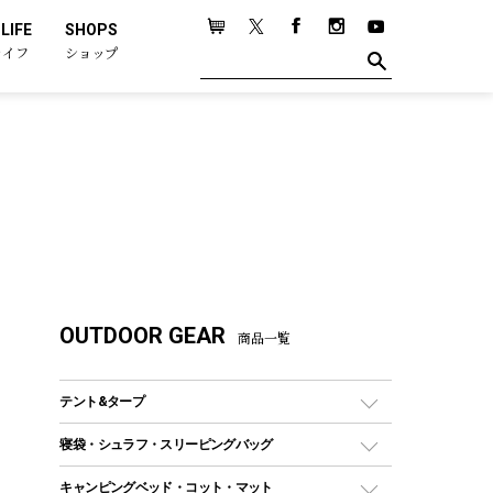
LIFE
SHOPS
ライフ
ショップ
OUTDOOR GEAR
商品一覧
テント&タープ
テント
寝袋・シュラフ・スリーピングバッグ
ドームテント
レクタングラー型（封筒型）シュラフ
キャンピングベッド・コット・マット