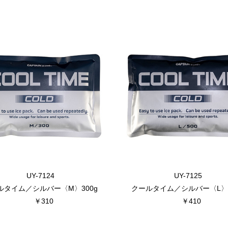
UY-7124
UY-7125
ルタイム／シルバー〈M〉300g
クールタイム／シルバー〈L〉5
￥310
￥410