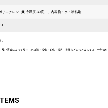
ポリエチレン（耐冷温度-30度）、内容物・水・増粘剤
81
す。
、及び譲渡によって発生した故障・損傷・劣化・損害・事故などにつきましては、一切責任
ITEMS