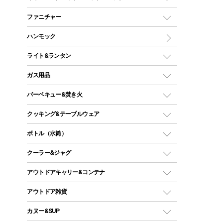
ツールームテント
マミー型（人形型）シュラフ
キャンピングベッド・コット
ファニチャー
ワンポールテント
インナーシュラフ
マット
アウトドアテーブル
ハンモック
シェルターテント
インフレータブルマット
ワンタッチテント
アウトドアチェア
ライト&ランタン
ピロー
ソロテント
レジャーシート
LEDランタン
ガス用品
ロッジ型・オリジナルテント
ファニチャーアクセサリー
ガスランタン
ガスバーナー
タープ
バーベキュー&焚き火
オイルランタン
ガスコンロ
ヘキサタープ
バーベキューコンロ、グリル
クッキング&テーブルウェア
ランタンスタンド
スクエアタープ（レクタタープ）
ガス缶
スタンダードタイプグリル
ダッチオーブン
ボトル（水筒）
LEDライト
メッシュタープ
ガスランタン
焚き火台タイプ（ロースタイル）グリル
スキレット
ステンレスボトル
クーラー&ジャグ
自立式タープ
ヘッドライト
ガストーチ、ライター
卓上タイプグリル
ホットサンドメーカー
シェルター（スクリーンタープ）
スクリュータイプ
キャンドル
クーラーボックス
アウトドアキャリー&コンテナ
パーティータイプグリル
クッカー、コッヘル
パラソル
コップ付きタイプ
多用途タイプグリル
クーラーバッグ
アウトドアキャリー
アウトドア雑貨
クッカーセット
テントアクセサリー
ワンタッチタイプ
ソロキャンプ用グリル
ウォータージャグ
コンテナ
バックパック&バッグ
カヌー&SUP
プラスチックボトル
シェラカップ
ペグ
鉄板、アミ
ウォーターボトル