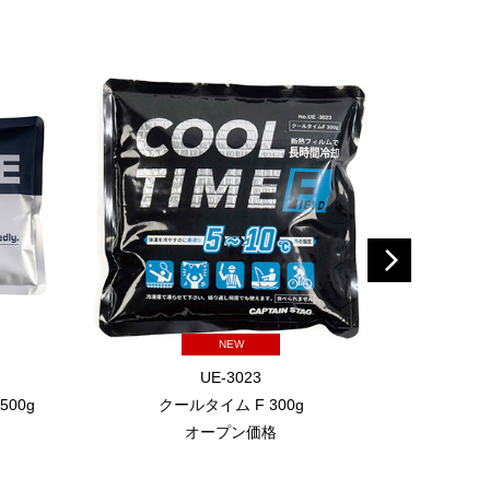
NEW
UE-3023
00g
クールタイム F 300g
フィールド 
オープン価格