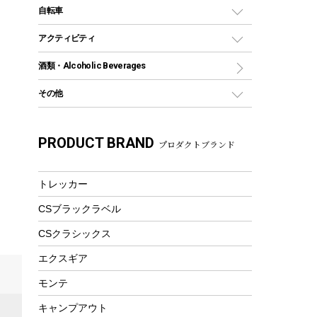
デイパック、ウェストバッグ
ディズニーボトル
ポール
クッキングツール
インフレータブル
自転車
焚き火台&ストーブ
保冷剤
リュック、バックパック
グランドシート
トング
カヌー
火起こし
折りたたみ自転車
アクティビティ
トートバッグ、サコッシュ
ガイドロープ
ナイフ
カヤック
火消し
スポーツサイクル
マリン
酒類・Alcoholic Beverages
ショッピングキャリー
ツール
食器類
SUP
バーベキューツール
シティサイクル
スーツケース
ボディボード
その他
カトラリー
パドル
焚き火アクセサリー
子供向け自転車
その他アウトドア雑貨
ラッシュガード
ガーデニング
タンブラー
フローティングベスト
スモーカー、燻製器
自転車部品
ビーチサンダル
カラビナ
PRODUCT BRAND
湯たんぽ
マグカップ、カップ
プロダクトブランド
ヘルメット
燃料・着火剤・炭
テント
自転車用アクセサリー
レイン
防災用品
ステンレスボトル
エアーポンプ
パラソル
スプレー関係
自転車ウェア
トレッカー
フードボトル
フローティングベスト
アクセサリー
ツール、他
CSブラックラベル
ヘルメット
コーヒー&ミル
エアーポンプ
CSクラシックス
トレー
ビーチテント
ランチョンマット
エクスギア
ウィンター
ランチボックス
モンテ
スノーシュー
ピクニックセット
キャンプアウト
防寒ウェア