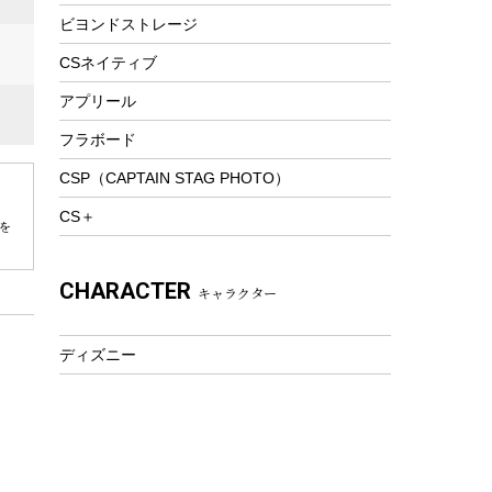
ビヨンドストレージ
ツール&アクセサリー
トレッキング
CSネイティブ
トレッキングステッキ
アプリール
トレッキングアクセサリー
フラボード
プレイグッズ
CSP（CAPTAIN STAG PHOTO）
ウェルネス
CS＋
を
アクセサリー
ウェア、タオル
CHARACTER
キャラクター
フィットネス
ウェア
ディズニー
アクセサリー