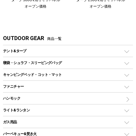
オープン価格
オープン価格
OUTDOOR GEAR
商品一覧
テント&タープ
テント
寝袋・シュラフ・スリーピングバッグ
ドームテント
レクタングラー型（封筒型）シュラフ
キャンピングベッド・コット・マット
ツールームテント
マミー型（人形型）シュラフ
キャンピングベッド・コット
ファニチャー
ワンポールテント
インナーシュラフ
マット
アウトドアテーブル
ハンモック
シェルターテント
インフレータブルマット
ワンタッチテント
アウトドアチェア
ライト&ランタン
ピロー
ソロテント
レジャーシート
LEDランタン
ガス用品
ロッジ型・オリジナルテント
ファニチャーアクセサリー
ガスランタン
ガスバーナー
タープ
バーベキュー&焚き火