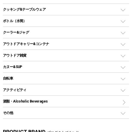
オイルランタン
ガスコンロ
ヘキサタープ
バーベキューコンロ、グリル
クッキング&テーブルウェア
ランタンスタンド
スクエアタープ（レクタタープ）
ガス缶
スタンダードタイプグリル
ダッチオーブン
ボトル（水筒）
LEDライト
メッシュタープ
ガスランタン
焚き火台タイプ（ロースタイル）グリル
スキレット
ステンレスボトル
クーラー&ジャグ
自立式タープ
ヘッドライト
ガストーチ、ライター
卓上タイプグリル
ホットサンドメーカー
シェルター（スクリーンタープ）
スクリュータイプ
キャンドル
クーラーボックス
アウトドアキャリー&コンテナ
パーティータイプグリル
クッカー、コッヘル
パラソル
コップ付きタイプ
多用途タイプグリル
クーラーバッグ
アウトドアキャリー
アウトドア雑貨
クッカーセット
テントアクセサリー
ワンタッチタイプ
ソロキャンプ用グリル
ウォータージャグ
コンテナ
バックパック&バッグ
カヌー&SUP
プラスチックボトル
シェラカップ
ペグ
鉄板、アミ
ウォーターボトル
デイパック、ウェストバッグ
ディズニーボトル
ポール
クッキングツール
インフレータブル
自転車
焚き火台&ストーブ
保冷剤
リュック、バックパック
グランドシート
トング
カヌー
火起こし
折りたたみ自転車
アクティビティ
トートバッグ、サコッシュ
ガイドロープ
ナイフ
カヤック
火消し
スポーツサイクル
マリン
酒類・Alcoholic Beverages
ショッピングキャリー
ツール
食器類
SUP
バーベキューツール
シティサイクル
スーツケース
ボディボード
その他
カトラリー
パドル
焚き火アクセサリー
子供向け自転車
その他アウトドア雑貨
ラッシュガード
ガーデニング
タンブラー
フローティングベスト
スモーカー、燻製器
自転車部品
ビーチサンダル
カラビナ
PRODUCT BRAND