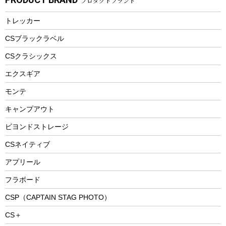
プロダクトブランド
湯たんぽ
マグカップ、カップ
ヘルメット
燃料・着火剤・炭
テント
自転車用アクセサリー
レイン
防災用品
ステンレスボトル
エアーポンプ
トレッカー
パラソル
スプレー関係
自転車ウェア
フードボトル
フローティングベスト
アクセサリー
ツール、他
CSブラックラベル
ヘルメット
コーヒー&ミル
CSクラシックス
エアーポンプ
トレー
エクスギア
ビーチテント
ランチョンマット
モンテ
ウィンター
ランチボックス
キャンプアウト
スノーシュー
ピクニックセット
防寒ウェア
ビヨンドストレージ
ツール&アクセサリー
CSネイティブ
トレッキング
アプリール
トレッキングステッキ
フラボード
トレッキングアクセサリー
CSP（CAPTAIN STAG PHOTO）
プレイグッズ
CS＋
ウェルネス