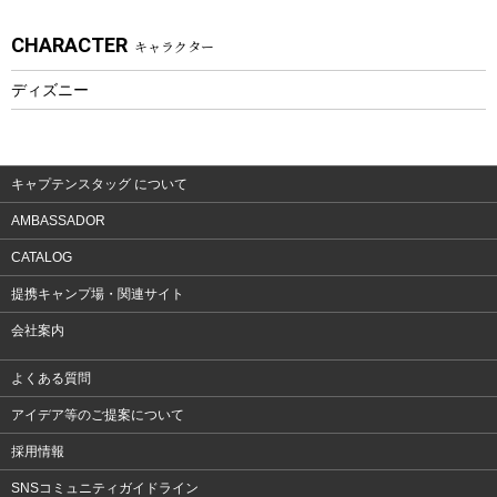
アクセサリー
CHARACTER
キャラクター
ウェア、タオル
フィットネス
ディズニー
ウェア
アクセサリー
キャプテンスタッグ について
AMBASSADOR
CATALOG
提携キャンプ場・関連サイト
会社案内
よくある質問
アイデア等のご提案について
採用情報
SNSコミュニティガイドライン