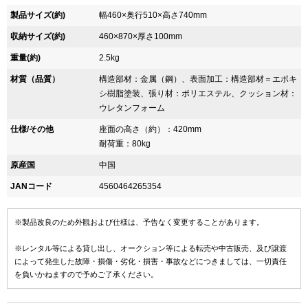
製品サイズ(約)
幅460×奥行510×高さ740mm
収納サイズ(約)
460×870×厚さ100mm
重量(約)
2.5kg
材質（品質）
構造部材：金属（鋼）、表面加工：構造部材＝エポキ
シ樹脂塗装、張り材：ポリエステル、クッション材：
ウレタンフォーム
仕様/その他
座面の高さ（約）：420mm
耐荷重：80kg
原産国
中国
JANコード
4560464265354
※製品改良のため外観および仕様は、予告なく変更することがあります。
※レンタル等による貸し出し、オークション等による転売や中古販売、及び譲渡
によって発生した故障・損傷・劣化・損害・事故などにつきましては、一切責任
を負いかねますので予めご了承ください。