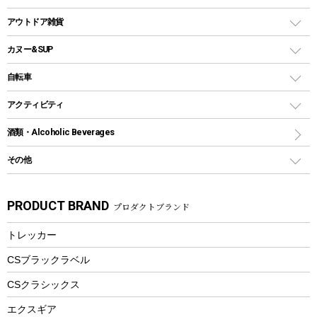
クッカー、コッヘル
パラソル
コップ付きタイプ
多用途タイプグリル
クーラーバッグ
アウトドアキャリー
アウトドア雑貨
クッカーセット
テントアクセサリー
ワンタッチタイプ
ソロキャンプ用グリル
ウォータージャグ
コンテナ
バックパック&バッグ
カヌー&SUP
プラスチックボトル
シェラカップ
ペグ
鉄板、アミ
ウォーターボトル
デイパック、ウェストバッグ
ディズニーボトル
ポール
クッキングツール
インフレータブル
自転車
焚き火台&ストーブ
保冷剤
リュック、バックパック
グランドシート
トング
カヌー
火起こし
折りたたみ自転車
アクティビティ
トートバッグ、サコッシュ
ガイドロープ
ナイフ
カヤック
火消し
スポーツサイクル
マリン
酒類・Alcoholic Beverages
ショッピングキャリー
ツール
食器類
SUP
バーベキューツール
シティサイクル
スーツケース
ボディボード
その他
カトラリー
パドル
焚き火アクセサリー
子供向け自転車
その他アウトドア雑貨
ラッシュガード
ガーデニング
タンブラー
フローティングベスト
スモーカー、燻製器
自転車部品
ビーチサンダル
カラビナ
PRODUCT BRAND
プロダクトブランド
湯たんぽ
マグカップ、カップ
ヘルメット
燃料・着火剤・炭
テント
自転車用アクセサリー
レイン
防災用品
ステンレスボトル
エアーポンプ
トレッカー
パラソル
スプレー関係
自転車ウェア
フードボトル
フローティングベスト
アクセサリー
ツール、他
CSブラックラベル
ヘルメット
コーヒー&ミル
CSクラシックス
エアーポンプ
トレー
エクスギア
ビーチテント