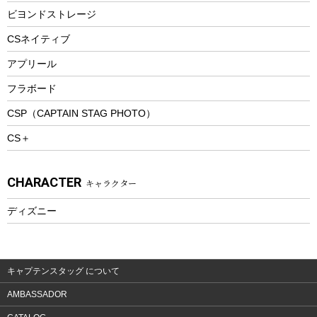
防寒ウェア
ビヨンドストレージ
ツール&アクセサリー
CSネイティブ
トレッキング
アプリール
トレッキングステッキ
フラボード
トレッキングアクセサリー
CSP（CAPTAIN STAG PHOTO）
プレイグッズ
CS＋
ウェルネス
アクセサリー
CHARACTER
キャラクター
ウェア、タオル
フィットネス
ディズニー
ウェア
アクセサリー
キャプテンスタッグ について
AMBASSADOR