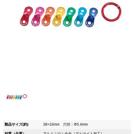
製品サイズ(約)
38×16mm 穴径：Φ5.4mm
材質（品質）
アルミニウム合金（アルマイト加工）