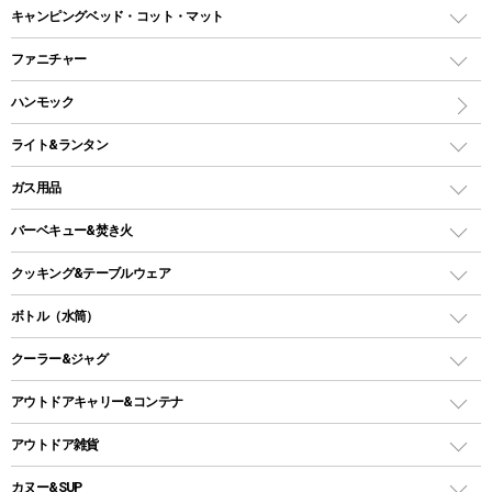
ドームテント
レクタングラー型（封筒型）シュラフ
キャンピングベッド・コット・マット
ツールームテント
マミー型（人形型）シュラフ
キャンピングベッド・コット
ファニチャー
ワンポールテント
インナーシュラフ
マット
アウトドアテーブル
ハンモック
シェルターテント
インフレータブルマット
ワンタッチテント
アウトドアチェア
ライト&ランタン
ピロー
ソロテント
レジャーシート
LEDランタン
ガス用品
ロッジ型・オリジナルテント
ファニチャーアクセサリー
ガスランタン
ガスバーナー
タープ
バーベキュー&焚き火
オイルランタン
ガスコンロ
ヘキサタープ
バーベキューコンロ、グリル
クッキング&テーブルウェア
ランタンスタンド
スクエアタープ（レクタタープ）
ガス缶
スタンダードタイプグリル
ダッチオーブン
ボトル（水筒）
LEDライト
メッシュタープ
ガスランタン
焚き火台タイプ（ロースタイル）グリル
スキレット
ステンレスボトル
クーラー&ジャグ
自立式タープ
ヘッドライト
ガストーチ、ライター
卓上タイプグリル
ホットサンドメーカー
シェルター（スクリーンタープ）
スクリュータイプ
キャンドル
クーラーボックス
アウトドアキャリー&コンテナ
パーティータイプグリル
クッカー、コッヘル
パラソル
コップ付きタイプ
多用途タイプグリル
クーラーバッグ
アウトドアキャリー
アウトドア雑貨
クッカーセット
テントアクセサリー
ワンタッチタイプ
ソロキャンプ用グリル
ウォータージャグ
コンテナ
バックパック&バッグ
カヌー&SUP
プラスチックボトル
シェラカップ
ペグ