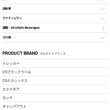
鉄板、アミ
ウォーターボトル
デイパック、ウェストバッグ
ディズニーボトル
ポール
クッキングツール
インフレータブル
自転車
焚き火台&ストーブ
保冷剤
リュック、バックパック
グランドシート
トング
カヌー
火起こし
折りたたみ自転車
アクティビティ
トートバッグ、サコッシュ
ガイドロープ
ナイフ
カヤック
火消し
スポーツサイクル
マリン
酒類・Alcoholic Beverages
ショッピングキャリー
ツール
食器類
SUP
バーベキューツール
シティサイクル
スーツケース
ボディボード
その他
カトラリー
パドル
焚き火アクセサリー
子供向け自転車
その他アウトドア雑貨
ラッシュガード
ガーデニング
タンブラー
フローティングベスト
スモーカー、燻製器
自転車部品
ビーチサンダル
カラビナ
PRODUCT BRAND
プロダクトブランド
湯たんぽ
マグカップ、カップ
ヘルメット
燃料・着火剤・炭
テント
自転車用アクセサリー
レイン
防災用品
ステンレスボトル
エアーポンプ
トレッカー
パラソル
スプレー関係
自転車ウェア
フードボトル
フローティングベスト
アクセサリー
ツール、他
CSブラックラベル
ヘルメット
コーヒー&ミル
CSクラシックス
エアーポンプ
トレー
エクスギア
ビーチテント
ランチョンマット
モンテ
ウィンター
ランチボックス
キャンプアウト
スノーシュー
ピクニックセット