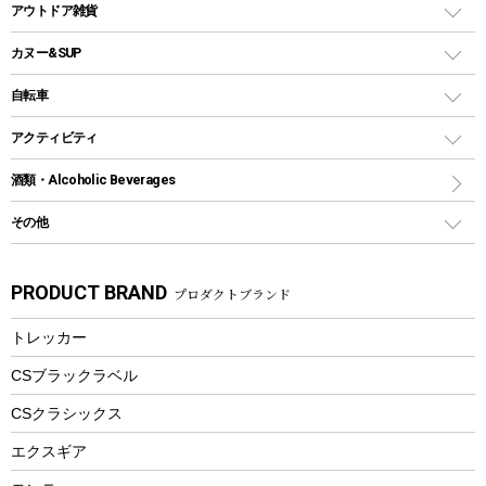
クーラーバッグ
アウトドアキャリー
アウトドア雑貨
クッカーセット
テントアクセサリー
ワンタッチタイプ
ソロキャンプ用グリル
ウォータージャグ
コンテナ
バックパック&バッグ
カヌー&SUP
プラスチックボトル
シェラカップ
ペグ
鉄板、アミ
ウォーターボトル
デイパック、ウェストバッグ
ディズニーボトル
ポール
クッキングツール
インフレータブル
自転車
焚き火台&ストーブ
保冷剤
リュック、バックパック
グランドシート
トング
カヌー
火起こし
折りたたみ自転車
アクティビティ
トートバッグ、サコッシュ
ガイドロープ
ナイフ
カヤック
火消し
スポーツサイクル
マリン
酒類・Alcoholic Beverages
ショッピングキャリー
ツール
食器類
SUP
バーベキューツール
シティサイクル
スーツケース
ボディボード
その他
カトラリー
パドル
焚き火アクセサリー
子供向け自転車
その他アウトドア雑貨
ラッシュガード
ガーデニング
タンブラー
フローティングベスト
スモーカー、燻製器
自転車部品
ビーチサンダル
カラビナ
PRODUCT BRAND
プロダクトブランド
湯たんぽ
マグカップ、カップ
ヘルメット
燃料・着火剤・炭
テント
自転車用アクセサリー
レイン
防災用品
ステンレスボトル
エアーポンプ
トレッカー
パラソル
スプレー関係
自転車ウェア
フードボトル
フローティングベスト
アクセサリー
ツール、他
CSブラックラベル
ヘルメット
コーヒー&ミル
CSクラシックス
エアーポンプ
トレー
エクスギア
ビーチテント
ランチョンマット