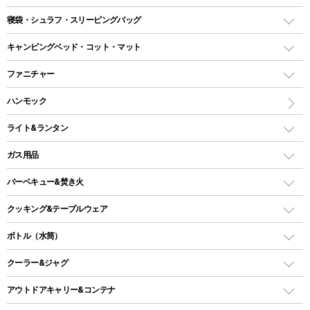
テント
寝袋・シュラフ・スリーピングバッグ
ドームテント
レクタングラー型（封筒型）シュラフ
キャンピングベッド・コット・マット
ツールームテント
マミー型（人形型）シュラフ
キャンピングベッド・コット
ファニチャー
ワンポールテント
インナーシュラフ
マット
アウトドアテーブル
ハンモック
シェルターテント
インフレータブルマット
ワンタッチテント
アウトドアチェア
ライト&ランタン
ピロー
ソロテント
レジャーシート
LEDランタン
ガス用品
ロッジ型・オリジナルテント
ファニチャーアクセサリー
ガスランタン
ガスバーナー
タープ
バーベキュー&焚き火
オイルランタン
ガスコンロ
ヘキサタープ
バーベキューコンロ、グリル
クッキング&テーブルウェア
ランタンスタンド
スクエアタープ（レクタタープ）
ガス缶
スタンダードタイプグリル
ダッチオーブン
ボトル（水筒）
LEDライト
メッシュタープ
ガスランタン
焚き火台タイプ（ロースタイル）グリル
スキレット
ステンレスボトル
クーラー&ジャグ
自立式タープ
ヘッドライト
ガストーチ、ライター
卓上タイプグリル
ホットサンドメーカー
シェルター（スクリーンタープ）
スクリュータイプ
キャンドル
クーラーボックス
アウトドアキャリー&コンテナ
パーティータイプグリル
クッカー、コッヘル
パラソル
コップ付きタイプ
多用途タイプグリル