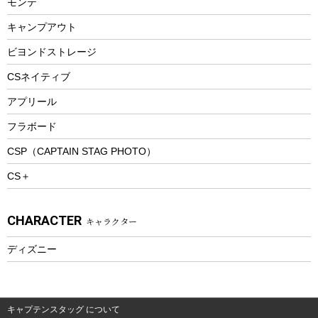
モンテ
ウィンター
ランチボックス
キャンプアウト
スノーシュー
ピクニックセット
防寒ウェア
ビヨンドストレージ
ツール&アクセサリー
CSネイティブ
トレッキング
アプリール
トレッキングステッキ
フラボード
トレッキングアクセサリー
CSP（CAPTAIN STAG PHOTO）
プレイグッズ
CS＋
ウェルネス
アクセサリー
CHARACTER
キャラクター
ウェア、タオル
フィットネス
ディズニー
ウェア
アクセサリー
キャプテンスタッグ について