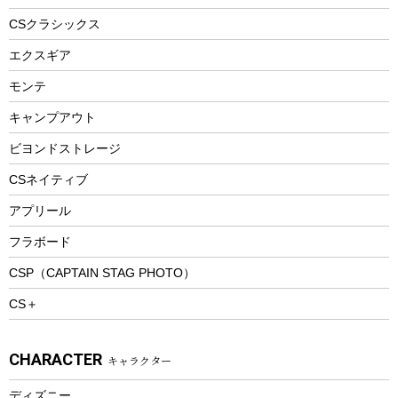
ヘルメット
コーヒー&ミル
CSクラシックス
エアーポンプ
トレー
エクスギア
ビーチテント
ランチョンマット
モンテ
ウィンター
ランチボックス
キャンプアウト
スノーシュー
ピクニックセット
防寒ウェア
ビヨンドストレージ
ツール&アクセサリー
CSネイティブ
トレッキング
アプリール
トレッキングステッキ
フラボード
トレッキングアクセサリー
CSP（CAPTAIN STAG PHOTO）
プレイグッズ
CS＋
ウェルネス
アクセサリー
CHARACTER
キャラクター
ウェア、タオル
フィットネス
ディズニー