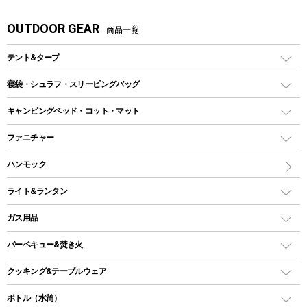
OUTDOOR GEAR
商品一覧
テント&タープ
テント
寝袋・シュラフ・スリーピングバッグ
ドームテント
レクタングラー型（封筒型）シュラフ
キャンピングベッド・コット・マット
ツールームテント
マミー型（人形型）シュラフ
キャンピングベッド・コット
ファニチャー
ワンポールテント
インナーシュラフ
マット
アウトドアテーブル
ハンモック
シェルターテント
インフレータブルマット
ワンタッチテント
アウトドアチェア
ライト&ランタン
ピロー
ソロテント
レジャーシート
LEDランタン
ガス用品
ロッジ型・オリジナルテント
ファニチャーアクセサリー
ガスランタン
ガスバーナー
タープ
バーベキュー&焚き火
オイルランタン
ガスコンロ
ヘキサタープ
バーベキューコンロ、グリル
クッキング&テーブルウェア
ランタンスタンド
スクエアタープ（レクタタープ）
ガス缶
スタンダードタイプグリル
ダッチオーブン
ボトル（水筒）
LEDライト
メッシュタープ