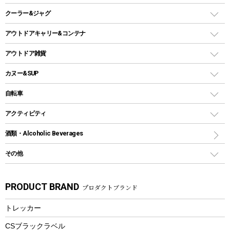
ガスランタン
焚き火台タイプ（ロースタイル）グリル
スキレット
ステンレスボトル
クーラー&ジャグ
自立式タープ
ヘッドライト
ガストーチ、ライター
卓上タイプグリル
ホットサンドメーカー
シェルター（スクリーンタープ）
スクリュータイプ
キャンドル
クーラーボックス
アウトドアキャリー&コンテナ
パーティータイプグリル
クッカー、コッヘル
パラソル
コップ付きタイプ
多用途タイプグリル
クーラーバッグ
アウトドアキャリー
アウトドア雑貨
クッカーセット
テントアクセサリー
ワンタッチタイプ
ソロキャンプ用グリル
ウォータージャグ
コンテナ
バックパック&バッグ
カヌー&SUP
プラスチックボトル
シェラカップ
ペグ
鉄板、アミ
ウォーターボトル
デイパック、ウェストバッグ
ディズニーボトル
ポール
クッキングツール
インフレータブル
自転車
焚き火台&ストーブ
保冷剤
リュック、バックパック
グランドシート
トング
カヌー
火起こし
折りたたみ自転車
アクティビティ
トートバッグ、サコッシュ
ガイドロープ
ナイフ
カヤック
火消し
スポーツサイクル
マリン
酒類・Alcoholic Beverages
ショッピングキャリー
ツール
食器類
SUP
バーベキューツール
シティサイクル
スーツケース
ボディボード
その他
カトラリー
パドル
焚き火アクセサリー
子供向け自転車
その他アウトドア雑貨
ラッシュガード
ガーデニング
タンブラー
フローティングベスト
スモーカー、燻製器
自転車部品
ビーチサンダル
カラビナ
PRODUCT BRAND
プロダクトブランド
湯たんぽ
マグカップ、カップ
ヘルメット
燃料・着火剤・炭
テント
自転車用アクセサリー
レイン
防災用品
ステンレスボトル
エアーポンプ
トレッカー
パラソル
スプレー関係
自転車ウェア
フードボトル
フローティングベスト
アクセサリー
ツール、他
CSブラックラベル