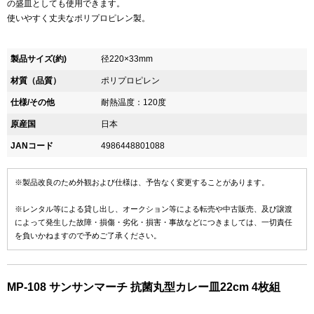
の盛皿としても使用できます。
使いやすく丈夫なポリプロピレン製。
製品サイズ(約)
径220×33mm
材質（品質）
ポリプロピレン
仕様/その他
耐熱温度：120度
原産国
日本
JANコード
4986448801088
※製品改良のため外観および仕様は、予告なく変更することがあります。
※レンタル等による貸し出し、オークション等による転売や中古販売、及び譲渡
によって発生した故障・損傷・劣化・損害・事故などにつきましては、一切責任
を負いかねますので予めご了承ください。
MP-108 サンサンマーチ 抗菌丸型カレー皿22cm 4枚組