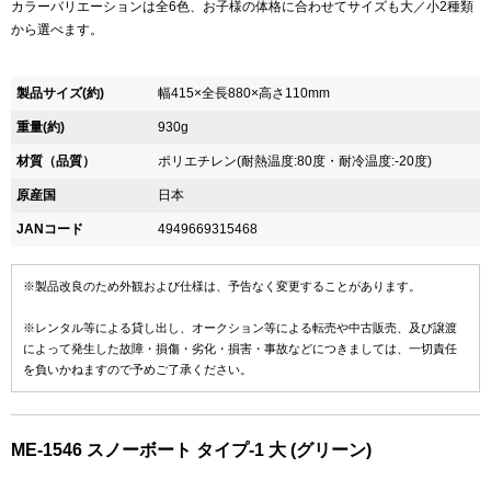
カラーバリエーションは全6色、お子様の体格に合わせてサイズも大／小2種類
から選べます。
製品サイズ(約)
幅415×全長880×高さ110mm
重量(約)
930g
材質（品質）
ポリエチレン(耐熱温度:80度・耐冷温度:-20度)
原産国
日本
JANコード
4949669315468
※製品改良のため外観および仕様は、予告なく変更することがあります。
※レンタル等による貸し出し、オークション等による転売や中古販売、及び譲渡
によって発生した故障・損傷・劣化・損害・事故などにつきましては、一切責任
を負いかねますので予めご了承ください。
ME-1546 スノーボート タイプ-1 大 (グリーン)