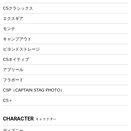
ヘルメット
コーヒー&ミル
CSクラシックス
エアーポンプ
トレー
エクスギア
ビーチテント
ランチョンマット
モンテ
ウィンター
ランチボックス
キャンプアウト
スノーシュー
ピクニックセット
防寒ウェア
ビヨンドストレージ
ツール&アクセサリー
CSネイティブ
トレッキング
アプリール
トレッキングステッキ
フラボード
トレッキングアクセサリー
CSP（CAPTAIN STAG PHOTO）
プレイグッズ
CS＋
ウェルネス
アクセサリー
CHARACTER
キャラクター
ウェア、タオル
フィットネス
ディズニー