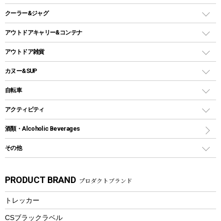
ガスランタン
焚き火台タイプ（ロースタイル）グリル
スキレット
ステンレスボトル
クーラー&ジャグ
自立式タープ
ヘッドライト
ガストーチ、ライター
卓上タイプグリル
ホットサンドメーカー
シェルター（スクリーンタープ）
スクリュータイプ
キャンドル
クーラーボックス
アウトドアキャリー&コンテナ
パーティータイプグリル
クッカー、コッヘル
パラソル
コップ付きタイプ
多用途タイプグリル
クーラーバッグ
アウトドアキャリー
アウトドア雑貨
クッカーセット
テントアクセサリー
ワンタッチタイプ
ソロキャンプ用グリル
ウォータージャグ
コンテナ
バックパック&バッグ
カヌー&SUP
プラスチックボトル
シェラカップ
ペグ
鉄板、アミ
ウォーターボトル
デイパック、ウェストバッグ
ディズニーボトル
ポール
クッキングツール
インフレータブル
自転車
焚き火台&ストーブ
保冷剤
リュック、バックパック
グランドシート
トング
カヌー
火起こし
折りたたみ自転車
アクティビティ
トートバッグ、サコッシュ
ガイドロープ
ナイフ
カヤック
火消し
スポーツサイクル
マリン
酒類・Alcoholic Beverages
ショッピングキャリー
ツール
食器類
SUP
バーベキューツール
シティサイクル
スーツケース
ボディボード
その他
カトラリー
パドル
焚き火アクセサリー
子供向け自転車
その他アウトドア雑貨
ラッシュガード
ガーデニング
タンブラー
フローティングベスト
スモーカー、燻製器
自転車部品
ビーチサンダル
カラビナ
PRODUCT BRAND
プロダクトブランド
湯たんぽ
マグカップ、カップ
ヘルメット
燃料・着火剤・炭
テント
自転車用アクセサリー
レイン
防災用品
ステンレスボトル
エアーポンプ
トレッカー
パラソル
スプレー関係
自転車ウェア
フードボトル
フローティングベスト
アクセサリー
ツール、他
CSブラックラベル