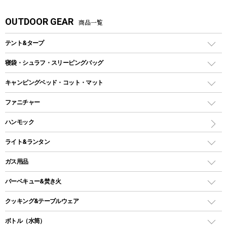
OUTDOOR GEAR
商品一覧
テント&タープ
テント
寝袋・シュラフ・スリーピングバッグ
ドームテント
レクタングラー型（封筒型）シュラフ
キャンピングベッド・コット・マット
ツールームテント
マミー型（人形型）シュラフ
キャンピングベッド・コット
ファニチャー
ワンポールテント
インナーシュラフ
マット
アウトドアテーブル
ハンモック
シェルターテント
インフレータブルマット
ワンタッチテント
アウトドアチェア
ライト&ランタン
ピロー
ソロテント
レジャーシート
LEDランタン
ガス用品
ロッジ型・オリジナルテント
ファニチャーアクセサリー
ガスランタン
ガスバーナー
タープ
バーベキュー&焚き火
オイルランタン
ガスコンロ
ヘキサタープ
バーベキューコンロ、グリル
クッキング&テーブルウェア
ランタンスタンド
スクエアタープ（レクタタープ）
ガス缶
スタンダードタイプグリル
ダッチオーブン
ボトル（水筒）
LEDライト
メッシュタープ