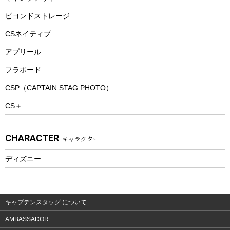
ピクニックセット
防寒ウェア
ビヨンドストレージ
ツール&アクセサリー
CSネイティブ
トレッキング
アプリール
トレッキングステッキ
フラボード
トレッキングアクセサリー
CSP（CAPTAIN STAG PHOTO）
プレイグッズ
CS＋
ウェルネス
アクセサリー
CHARACTER
キャラクター
ウェア、タオル
フィットネス
ディズニー
ウェア
アクセサリー
キャプテンスタッグ について
AMBASSADOR