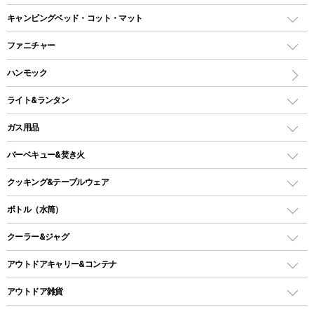
ドームテント
レクタングラー型（封筒型）シュラフ
キャンピングベッド・コット・マット
ツールームテント
マミー型（人形型）シュラフ
キャンピングベッド・コット
ファニチャー
ワンポールテント
インナーシュラフ
マット
アウトドアテーブル
ハンモック
シェルターテント
インフレータブルマット
ワンタッチテント
アウトドアチェア
ライト&ランタン
ピロー
ソロテント
レジャーシート
LEDランタン
ガス用品
ロッジ型・オリジナルテント
ファニチャーアクセサリー
ガスランタン
ガスバーナー
タープ
バーベキュー&焚き火
オイルランタン
ガスコンロ
ヘキサタープ
バーベキューコンロ、グリル
クッキング&テーブルウェア
ランタンスタンド
スクエアタープ（レクタタープ）
ガス缶
スタンダードタイプグリル
ダッチオーブン
ボトル（水筒）
LEDライト
メッシュタープ
ガスランタン
焚き火台タイプ（ロースタイル）グリル
スキレット
ステンレスボトル
クーラー&ジャグ
自立式タープ
ヘッドライト
ガストーチ、ライター
卓上タイプグリル
ホットサンドメーカー
シェルター（スクリーンタープ）
スクリュータイプ
キャンドル
クーラーボックス
アウトドアキャリー&コンテナ
パーティータイプグリル
クッカー、コッヘル
パラソル
コップ付きタイプ
多用途タイプグリル
クーラーバッグ
アウトドアキャリー
アウトドア雑貨
クッカーセット
テントアクセサリー
ワンタッチタイプ
ソロキャンプ用グリル
ウォータージャグ
コンテナ