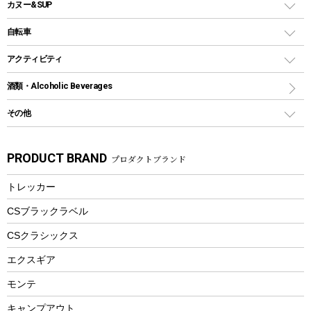
バックパック&バッグ
カヌー&SUP
プラスチックボトル
シェラカップ
ペグ
鉄板、アミ
ウォーターボトル
デイパック、ウェストバッグ
ディズニーボトル
ポール
クッキングツール
インフレータブル
自転車
焚き火台&ストーブ
保冷剤
リュック、バックパック
グランドシート
トング
カヌー
火起こし
折りたたみ自転車
アクティビティ
トートバッグ、サコッシュ
ガイドロープ
ナイフ
カヤック
火消し
スポーツサイクル
マリン
酒類・Alcoholic Beverages
ショッピングキャリー
ツール
食器類
SUP
バーベキューツール
シティサイクル
スーツケース
ボディボード
その他
カトラリー
パドル
焚き火アクセサリー
子供向け自転車
その他アウトドア雑貨
ラッシュガード
ガーデニング
タンブラー
フローティングベスト
スモーカー、燻製器
自転車部品
ビーチサンダル
カラビナ
PRODUCT BRAND
プロダクトブランド
湯たんぽ
マグカップ、カップ
ヘルメット
燃料・着火剤・炭
テント
自転車用アクセサリー
レイン
防災用品
ステンレスボトル
エアーポンプ
トレッカー
パラソル
スプレー関係
自転車ウェア
フードボトル
フローティングベスト
アクセサリー
ツール、他
CSブラックラベル
ヘルメット
コーヒー&ミル
CSクラシックス
エアーポンプ
トレー
エクスギア
ビーチテント
ランチョンマット
モンテ
ウィンター
ランチボックス
キャンプアウト
スノーシュー