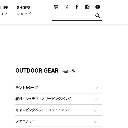
LIFE
SHOPS
ライフ
ショップ
OUTDOOR GEAR
商品一覧
テント&タープ
テント
寝袋・シュラフ・スリーピングバッグ
ドームテント
レクタングラー型（封筒型）シュラフ
キャンピングベッド・コット・マット
ツールームテント
マミー型（人形型）シュラフ
キャンピングベッド・コット
ファニチャー
ワンポールテント
インナーシュラフ