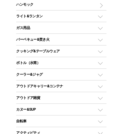
マット
アウトドアテーブル
ハンモック
シェルターテント
インフレータブルマット
ワンタッチテント
アウトドアチェア
ライト&ランタン
ピロー
ソロテント
レジャーシート
LEDランタン
ガス用品
ロッジ型・オリジナルテント
ファニチャーアクセサリー
ガスランタン
ガスバーナー
タープ
バーベキュー&焚き火
オイルランタン
ガスコンロ
ヘキサタープ
バーベキューコンロ、グリル
クッキング&テーブルウェア
ランタンスタンド
スクエアタープ（レクタタープ）
ガス缶
スタンダードタイプグリル
ダッチオーブン
ボトル（水筒）
LEDライト
メッシュタープ
ガスランタン
焚き火台タイプ（ロースタイル）グリル
スキレット
ステンレスボトル
クーラー&ジャグ
自立式タープ
ヘッドライト
ガストーチ、ライター
卓上タイプグリル
ホットサンドメーカー
シェルター（スクリーンタープ）
スクリュータイプ
キャンドル
クーラーボックス
アウトドアキャリー&コンテナ
パーティータイプグリル
クッカー、コッヘル
パラソル
コップ付きタイプ
多用途タイプグリル
クーラーバッグ
アウトドアキャリー
アウトドア雑貨
クッカーセット
テントアクセサリー
ワンタッチタイプ
ソロキャンプ用グリル
ウォータージャグ
コンテナ
バックパック&バッグ
カヌー&SUP
プラスチックボトル
シェラカップ
ペグ
鉄板、アミ
ウォーターボトル
デイパック、ウェストバッグ
ディズニーボトル
ポール
クッキングツール
インフレータブル
自転車
焚き火台&ストーブ
保冷剤
リュック、バックパック
グランドシート
トング
カヌー
火起こし
折りたたみ自転車
アクティビティ