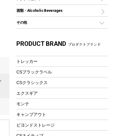
トートバッグ、サコッシュ
ガイドロープ
ナイフ
カヤック
火消し
スポーツサイクル
マリン
酒類・Alcoholic Beverages
ショッピングキャリー
ツール
食器類
SUP
バーベキューツール
シティサイクル
スーツケース
ボディボード
その他
カトラリー
パドル
焚き火アクセサリー
子供向け自転車
その他アウトドア雑貨
ラッシュガード
ガーデニング
タンブラー
フローティングベスト
スモーカー、燻製器
自転車部品
ビーチサンダル
カラビナ
PRODUCT BRAND
湯たんぽ
マグカップ、カップ
プロダクトブランド
ヘルメット
燃料・着火剤・炭
テント
自転車用アクセサリー
レイン
防災用品
ステンレスボトル
エアーポンプ
パラソル
スプレー関係
自転車ウェア
トレッカー
フードボトル
フローティングベスト
アクセサリー
ツール、他
CSブラックラベル
ヘルメット
コーヒー&ミル
エアーポンプ
グ
CSクラシックス
トレー
ビーチテント
ランチョンマット
エクスギア
ウィンター
ランチボックス
モンテ
スノーシュー
ピクニックセット
キャンプアウト
防寒ウェア
ビヨンドストレージ
ツール&アクセサリー
トレッキング
CSネイティブ