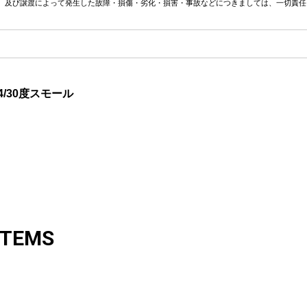
、及び譲渡によって発生した故障・損傷・劣化・損害・事故などにつきましては、一切責任
4/30度スモール
ITEMS