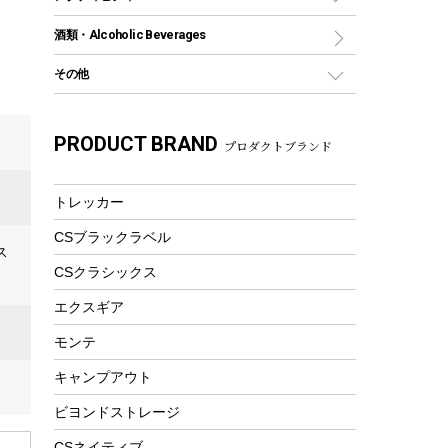
トートバッグ、サコッシュ
ガイドロープ
ナイフ
カヤック
火消し
スポーツサイクル
マリン
酒類・Alcoholic Beverages
ショッピングキャリー
ツール
食器類
SUP
バーベキューツール
シティサイクル
スーツケース
ボディボード
その他
カトラリー
パドル
焚き火アクセサリー
子供向け自転車
その他アウトドア雑貨
ラッシュガード
ガーデニング
タンブラー
フローティングベスト
スモーカー、燻製器
自転車部品
ビーチサンダル
カラビナ
PRODUCT BRAND
湯たんぽ
マグカップ、カップ
プロダクトブランド
ヘルメット
燃料・着火剤・炭
テント
自転車用アクセサリー
レイン
防災用品
ステンレスボトル
エアーポンプ
パラソル
スプレー関係
自転車ウェア
トレッカー
フードボトル
フローティングベスト
アクセサリー
ツール、他
CSブラックラベル
ヘルメット
コーヒー&ミル
ス
エアーポンプ
CSクラシックス
トレー
ビーチテント
ランチョンマット
エクスギア
ウィンター
ランチボックス
モンテ
スノーシュー
ピクニックセット
キャンプアウト
防寒ウェア
ビヨンドストレージ
ツール&アクセサリー
トレッキング
CSネイティブ