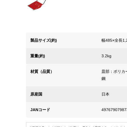
製品サイズ(約)
幅485×全長1,
重量(約)
3.2kg
材質（品質）
皿部：ポリカ
鋼
原産国
日本
JANコード
49767907987