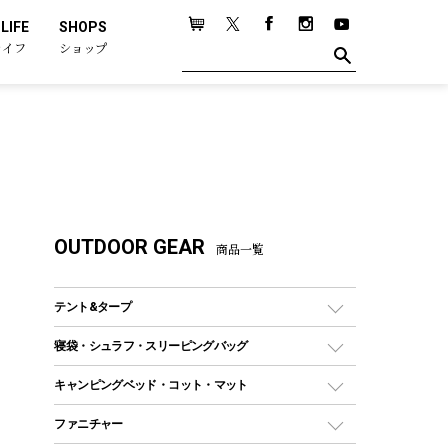
LIFE
SHOPS
ライフ
ショップ
OUTDOOR GEAR
商品一覧
テント&タープ
テント
寝袋・シュラフ・スリーピングバッグ
ドームテント
レクタングラー型（封筒型）シュラフ
キャンピングベッド・コット・マット
ツールームテント
マミー型（人形型）シュラフ
キャンピングベッド・コット
ファニチャー
ワンポールテント
インナーシュラフ