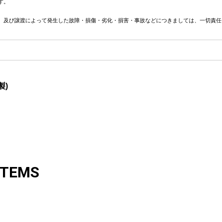
す。
、及び譲渡によって発生した故障・損傷・劣化・損害・事故などにつきましては、一切責任
製)
ITEMS