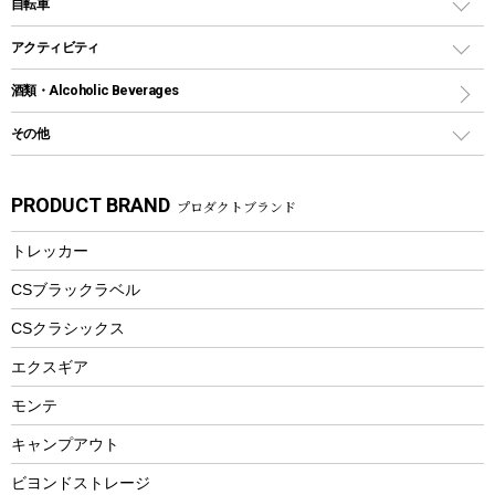
インフレータブル
自転車
焚き火台&ストーブ
保冷剤
リュック、バックパック
グランドシート
トング
カヌー
火起こし
折りたたみ自転車
アクティビティ
トートバッグ、サコッシュ
ガイドロープ
ナイフ
カヤック
火消し
スポーツサイクル
マリン
酒類・Alcoholic Beverages
ショッピングキャリー
ツール
食器類
SUP
バーベキューツール
シティサイクル
スーツケース
ボディボード
その他
カトラリー
パドル
焚き火アクセサリー
子供向け自転車
その他アウトドア雑貨
ラッシュガード
ガーデニング
タンブラー
フローティングベスト
スモーカー、燻製器
自転車部品
ビーチサンダル
カラビナ
PRODUCT BRAND
プロダクトブランド
湯たんぽ
マグカップ、カップ
ヘルメット
燃料・着火剤・炭
テント
自転車用アクセサリー
レイン
防災用品
ステンレスボトル
エアーポンプ
トレッカー
パラソル
スプレー関係
自転車ウェア
フードボトル
フローティングベスト
アクセサリー
ツール、他
CSブラックラベル
ヘルメット
コーヒー&ミル
CSクラシックス
エアーポンプ
トレー
エクスギア
ビーチテント
ランチョンマット
モンテ
ウィンター
ランチボックス
キャンプアウト
スノーシュー
ピクニックセット
防寒ウェア
ビヨンドストレージ