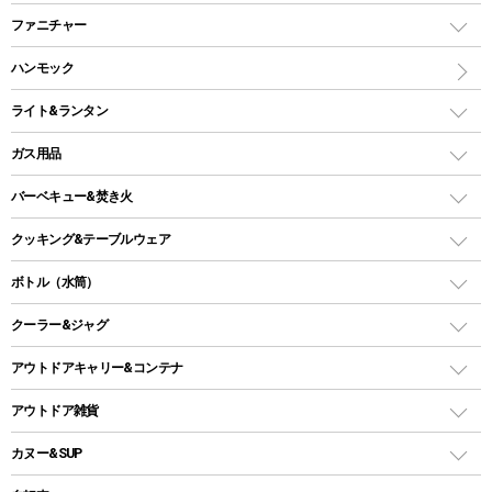
ツールームテント
マミー型（人形型）シュラフ
キャンピングベッド・コット
ファニチャー
ワンポールテント
インナーシュラフ
マット
アウトドアテーブル
ハンモック
シェルターテント
インフレータブルマット
ワンタッチテント
アウトドアチェア
ライト&ランタン
ピロー
ソロテント
レジャーシート
LEDランタン
ガス用品
ロッジ型・オリジナルテント
ファニチャーアクセサリー
ガスランタン
ガスバーナー
タープ
バーベキュー&焚き火
オイルランタン
ガスコンロ
ヘキサタープ
バーベキューコンロ、グリル
クッキング&テーブルウェア
ランタンスタンド
スクエアタープ（レクタタープ）
ガス缶
スタンダードタイプグリル
ダッチオーブン
ボトル（水筒）
LEDライト
メッシュタープ
ガスランタン
焚き火台タイプ（ロースタイル）グリル
スキレット
ステンレスボトル
クーラー&ジャグ
自立式タープ
ヘッドライト
ガストーチ、ライター
卓上タイプグリル
ホットサンドメーカー
シェルター（スクリーンタープ）
スクリュータイプ
キャンドル
クーラーボックス
アウトドアキャリー&コンテナ
パーティータイプグリル
クッカー、コッヘル
パラソル
コップ付きタイプ
多用途タイプグリル
クーラーバッグ
アウトドアキャリー
アウトドア雑貨
クッカーセット
テントアクセサリー
ワンタッチタイプ
ソロキャンプ用グリル
ウォータージャグ
コンテナ
バックパック&バッグ
カヌー&SUP
プラスチックボトル
シェラカップ
ペグ
鉄板、アミ
ウォーターボトル
デイパック、ウェストバッグ
ディズニーボトル
ポール
クッキングツール