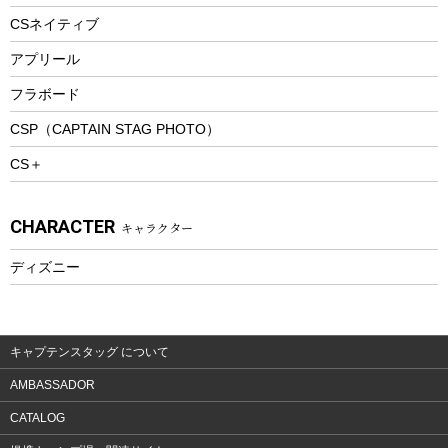
ツール&アクセサリー
CSネイティブ
トレッキング
アプリール
トレッキングステッキ
フラボード
トレッキングアクセサリー
CSP（CAPTAIN STAG PHOTO）
プレイグッズ
CS＋
ウェルネス
アクセサリー
CHARACTER
キャラクター
ウェア、タオル
フィットネス
ディズニー
ウェア
アクセサリー
キャプテンスタッグ について
AMBASSADOR
CATALOG