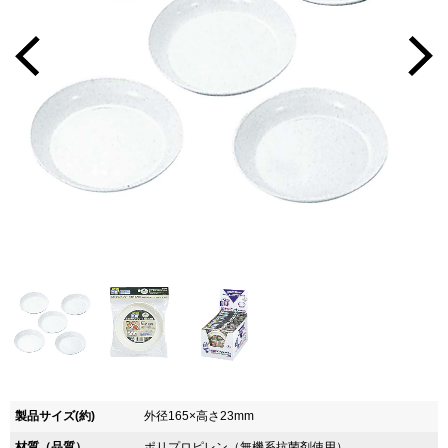
製品サイズ(約)
外径165×高さ23mm
材質（品質）
ポリプロピレン（無機系抗菌剤使用）