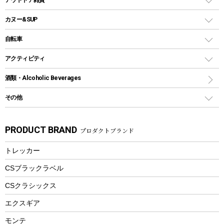
クッカーセット
テントアクセサリー
ワンタッチタイプ
ソロキャンプ用グリル
ウォータージャグ
コンテナ
バックパック&バッグ
カヌー&SUP
プラスチックボトル
シェラカップ
ペグ
鉄板、アミ
ウォーターボトル
デイパック、ウェストバッグ
ディズニーボトル
ポール
クッキングツール
インフレータブル
自転車
焚き火台&ストーブ
保冷剤
リュック、バックパック
グランドシート
トング
カヌー
火起こし
折りたたみ自転車
アクティビティ
トートバッグ、サコッシュ
ガイドロープ
ナイフ
カヤック
火消し
スポーツサイクル
マリン
酒類・Alcoholic Beverages
ショッピングキャリー
ツール
食器類
SUP
バーベキューツール
シティサイクル
スーツケース
ボディボード
その他
カトラリー
パドル
焚き火アクセサリー
子供向け自転車
その他アウトドア雑貨
ラッシュガード
ガーデニング
タンブラー
フローティングベスト
スモーカー、燻製器
自転車部品
ビーチサンダル
カラビナ
PRODUCT BRAND
プロダクトブランド
湯たんぽ
マグカップ、カップ
ヘルメット
燃料・着火剤・炭
テント
自転車用アクセサリー
レイン
防災用品
ステンレスボトル
エアーポンプ
トレッカー
パラソル
スプレー関係
自転車ウェア
フードボトル
フローティングベスト
アクセサリー
ツール、他
CSブラックラベル
ヘルメット
コーヒー&ミル
CSクラシックス
エアーポンプ
トレー
エクスギア
ビーチテント
ランチョンマット
モンテ
ウィンター