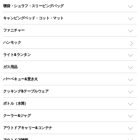
テント
寝袋・シュラフ・スリーピングバッグ
ドームテント
レクタングラー型（封筒型）シュラフ
キャンピングベッド・コット・マット
ツールームテント
マミー型（人形型）シュラフ
キャンピングベッド・コット
ファニチャー
ワンポールテント
インナーシュラフ
マット
アウトドアテーブル
ハンモック
シェルターテント
インフレータブルマット
ワンタッチテント
アウトドアチェア
ライト&ランタン
ピロー
ソロテント
レジャーシート
LEDランタン
ガス用品
ロッジ型・オリジナルテント
ファニチャーアクセサリー
ガスランタン
ガスバーナー
タープ
バーベキュー&焚き火
オイルランタン
ガスコンロ
ヘキサタープ
バーベキューコンロ、グリル
クッキング&テーブルウェア
ランタンスタンド
スクエアタープ（レクタタープ）
ガス缶
スタンダードタイプグリル
ダッチオーブン
ボトル（水筒）
LEDライト
メッシュタープ
ガスランタン
焚き火台タイプ（ロースタイル）グリル
スキレット
ステンレスボトル
クーラー&ジャグ
自立式タープ
ヘッドライト
ガストーチ、ライター
卓上タイプグリル
ホットサンドメーカー
シェルター（スクリーンタープ）
スクリュータイプ
キャンドル
クーラーボックス
アウトドアキャリー&コンテナ
パーティータイプグリル
クッカー、コッヘル
パラソル
コップ付きタイプ
多用途タイプグリル
クーラーバッグ
アウトドアキャリー
アウトドア雑貨