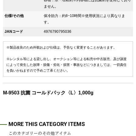
容物：水・増粘剤※内容物には抗菌剤を使用しており
ません。
仕様/その他
保冷効力：約8~10時間※使用状況により異なりま
す。
JANコード
4976790795036
※製品改良のため外観および仕様は、予告なく変更することがあります。
※レンタル等による貸し出し、オークション等による転売や中古販売、及び譲渡
によって発生した故障・損傷・劣化・損害・事故などにつきましては、一切責任
を負いかねますので予めご了承ください。
M-9503 抗菌 コールドパック〈L〉1,000g
MORE THIS CATEGORY ITEMS
このカテゴリーのその他アイテム