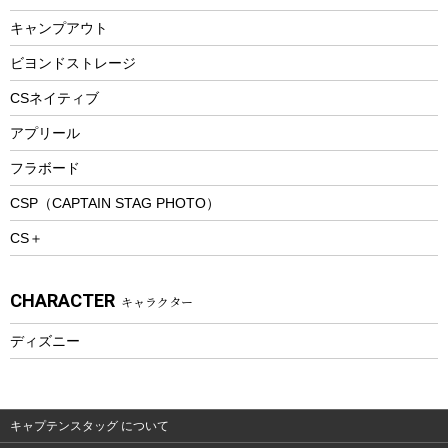
ランチボックス
キャンプアウト
スノーシュー
ピクニックセット
防寒ウェア
ビヨンドストレージ
ツール&アクセサリー
CSネイティブ
トレッキング
アプリール
トレッキングステッキ
フラボード
トレッキングアクセサリー
CSP（CAPTAIN STAG PHOTO）
プレイグッズ
CS＋
ウェルネス
アクセサリー
CHARACTER
キャラクター
ウェア、タオル
フィットネス
ディズニー
ウェア
アクセサリー
キャプテンスタッグ について