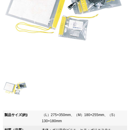
製品サイズ(約)
（L）275×350mm、（M）180×255mm、（S）
130×180mm