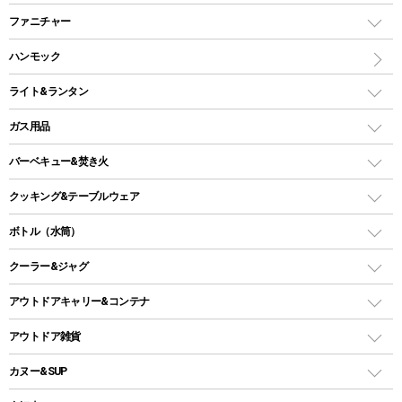
ツールームテント
マミー型（人形型）シュラフ
キャンピングベッド・コット
ファニチャー
ワンポールテント
インナーシュラフ
マット
アウトドアテーブル
ハンモック
シェルターテント
インフレータブルマット
ワンタッチテント
アウトドアチェア
ライト&ランタン
ピロー
ソロテント
レジャーシート
LEDランタン
ガス用品
ロッジ型・オリジナルテント
ファニチャーアクセサリー
ガスランタン
ガスバーナー
タープ
バーベキュー&焚き火
オイルランタン
ガスコンロ
ヘキサタープ
バーベキューコンロ、グリル
クッキング&テーブルウェア
ランタンスタンド
スクエアタープ（レクタタープ）
ガス缶
スタンダードタイプグリル
ダッチオーブン
ボトル（水筒）
LEDライト
メッシュタープ
ガスランタン
焚き火台タイプ（ロースタイル）グリル
スキレット
ステンレスボトル
クーラー&ジャグ
自立式タープ
ヘッドライト
ガストーチ、ライター
卓上タイプグリル
ホットサンドメーカー
シェルター（スクリーンタープ）
スクリュータイプ
キャンドル
クーラーボックス
アウトドアキャリー&コンテナ
パーティータイプグリル
クッカー、コッヘル
パラソル
コップ付きタイプ
多用途タイプグリル
クーラーバッグ
アウトドアキャリー
アウトドア雑貨
クッカーセット
テントアクセサリー
ワンタッチタイプ
ソロキャンプ用グリル
ウォータージャグ
コンテナ
バックパック&バッグ
カヌー&SUP
プラスチックボトル
シェラカップ
ペグ
鉄板、アミ
ウォーターボトル
デイパック、ウェストバッグ
ディズニーボトル
ポール
クッキングツール