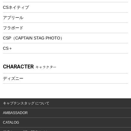
ツール&アクセサリー
CSネイティブ
トレッキング
アプリール
トレッキングステッキ
フラボード
トレッキングアクセサリー
CSP（CAPTAIN STAG PHOTO）
プレイグッズ
CS＋
ウェルネス
アクセサリー
CHARACTER
キャラクター
ウェア、タオル
フィットネス
ディズニー
ウェア
アクセサリー
キャプテンスタッグ について
AMBASSADOR
CATALOG