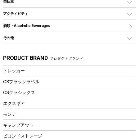
インフレータブル
自転車
焚き火台&ストーブ
保冷剤
リュック、バックパック
グランドシート
トング
カヌー
火起こし
折りたたみ自転車
アクティビティ
トートバッグ、サコッシュ
ガイドロープ
ナイフ
カヤック
火消し
スポーツサイクル
マリン
酒類・Alcoholic Beverages
ショッピングキャリー
ツール
食器類
SUP
バーベキューツール
シティサイクル
スーツケース
ボディボード
その他
カトラリー
パドル
焚き火アクセサリー
子供向け自転車
その他アウトドア雑貨
ラッシュガード
ガーデニング
タンブラー
フローティングベスト
スモーカー、燻製器
自転車部品
ビーチサンダル
カラビナ
PRODUCT BRAND
プロダクトブランド
湯たんぽ
マグカップ、カップ
ヘルメット
燃料・着火剤・炭
テント
自転車用アクセサリー
レイン
防災用品
ステンレスボトル
エアーポンプ
トレッカー
パラソル
スプレー関係
自転車ウェア
フードボトル
フローティングベスト
アクセサリー
ツール、他
CSブラックラベル
ヘルメット
コーヒー&ミル
CSクラシックス
エアーポンプ
トレー
エクスギア
ビーチテント
ランチョンマット
モンテ
ウィンター
ランチボックス
キャンプアウト
スノーシュー
ピクニックセット
防寒ウェア
ビヨンドストレージ