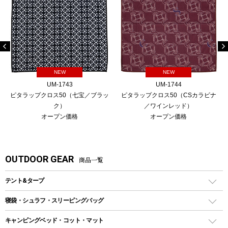
NEW
NEW
UM-1743
UM-1744
ピタラップクロス50（七宝／ブラッ
ピタラップクロス50（CSカラビナ
ク）
／ワインレッド）
オープン価格
オープン価格
OUTDOOR GEAR
商品一覧
テント&タープ
テント
寝袋・シュラフ・スリーピングバッグ
ドームテント
レクタングラー型（封筒型）シュラフ
キャンピングベッド・コット・マット