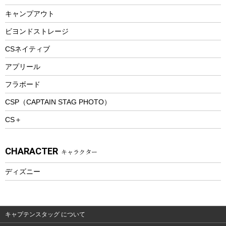
ランチボックス
キャンプアウト
スノーシュー
ピクニックセット
防寒ウェア
ビヨンドストレージ
ツール&アクセサリー
CSネイティブ
トレッキング
アプリール
トレッキングステッキ
フラボード
トレッキングアクセサリー
CSP（CAPTAIN STAG PHOTO）
プレイグッズ
CS＋
ウェルネス
アクセサリー
CHARACTER
キャラクター
ウェア、タオル
フィットネス
ディズニー
ウェア
アクセサリー
キャプテンスタッグ について