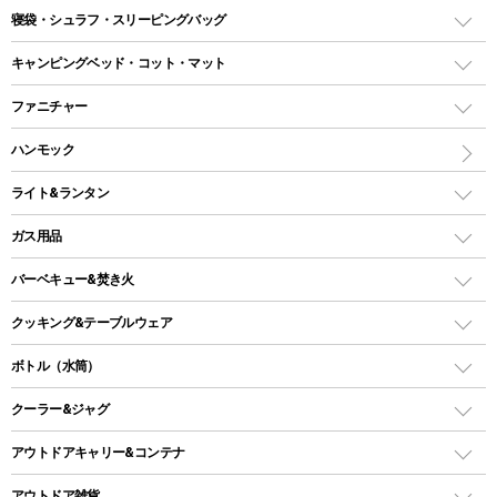
テント
寝袋・シュラフ・スリーピングバッグ
ドームテント
レクタングラー型（封筒型）シュラフ
キャンピングベッド・コット・マット
ツールームテント
マミー型（人形型）シュラフ
キャンピングベッド・コット
ファニチャー
ワンポールテント
インナーシュラフ
マット
アウトドアテーブル
ハンモック
シェルターテント
インフレータブルマット
ワンタッチテント
アウトドアチェア
ライト&ランタン
ピロー
ソロテント
レジャーシート
LEDランタン
ガス用品
ロッジ型・オリジナルテント
ファニチャーアクセサリー
ガスランタン
ガスバーナー
タープ
バーベキュー&焚き火
オイルランタン
ガスコンロ
ヘキサタープ
バーベキューコンロ、グリル
クッキング&テーブルウェア
ランタンスタンド
スクエアタープ（レクタタープ）
ガス缶
スタンダードタイプグリル
ダッチオーブン
ボトル（水筒）
LEDライト
メッシュタープ
ガスランタン
焚き火台タイプ（ロースタイル）グリル
スキレット
ステンレスボトル
クーラー&ジャグ
自立式タープ
ヘッドライト
ガストーチ、ライター
卓上タイプグリル
ホットサンドメーカー
シェルター（スクリーンタープ）
スクリュータイプ
キャンドル
クーラーボックス
アウトドアキャリー&コンテナ
パーティータイプグリル
クッカー、コッヘル
パラソル
コップ付きタイプ
多用途タイプグリル
クーラーバッグ
アウトドアキャリー
アウトドア雑貨