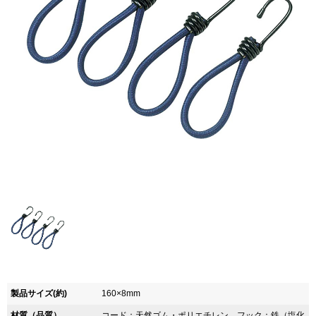
製品サイズ(約)
160×8mm
材質（品質）
コード：天然ゴム・ポリエチレン、フック：鉄（塩化