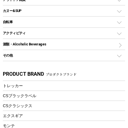
クッカーセット
テントアクセサリー
ワンタッチタイプ
ソロキャンプ用グリル
ウォータージャグ
コンテナ
バックパック&バッグ
カヌー&SUP
プラスチックボトル
シェラカップ
ペグ
鉄板、アミ
ウォーターボトル
デイパック、ウェストバッグ
ディズニーボトル
ポール
クッキングツール
インフレータブル
自転車
焚き火台&ストーブ
保冷剤
リュック、バックパック
グランドシート
トング
カヌー
火起こし
折りたたみ自転車
アクティビティ
トートバッグ、サコッシュ
ガイドロープ
ナイフ
カヤック
火消し
スポーツサイクル
マリン
酒類・Alcoholic Beverages
ショッピングキャリー
ツール
食器類
SUP
バーベキューツール
シティサイクル
スーツケース
ボディボード
その他
カトラリー
パドル
焚き火アクセサリー
子供向け自転車
その他アウトドア雑貨
ラッシュガード
ガーデニング
タンブラー
フローティングベスト
スモーカー、燻製器
自転車部品
ビーチサンダル
カラビナ
PRODUCT BRAND
プロダクトブランド
湯たんぽ
マグカップ、カップ
ヘルメット
燃料・着火剤・炭
テント
自転車用アクセサリー
レイン
防災用品
ステンレスボトル
エアーポンプ
トレッカー
パラソル
スプレー関係
自転車ウェア
フードボトル
フローティングベスト
アクセサリー
ツール、他
CSブラックラベル
ヘルメット
コーヒー&ミル
CSクラシックス
エアーポンプ
トレー
エクスギア
ビーチテント
ランチョンマット
モンテ
ウィンター