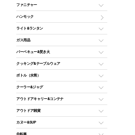
マミー型（人形型）シュラフ
キャンピングベッド・コット
ファニチャー
ワンポールテント
インナーシュラフ
マット
アウトドアテーブル
ハンモック
シェルターテント
インフレータブルマット
ワンタッチテント
アウトドアチェア
ライト&ランタン
ピロー
ソロテント
レジャーシート
LEDランタン
ガス用品
ロッジ型・オリジナルテント
ファニチャーアクセサリー
ガスランタン
ガスバーナー
タープ
バーベキュー&焚き火
オイルランタン
ガスコンロ
ヘキサタープ
バーベキューコンロ、グリル
クッキング&テーブルウェア
ランタンスタンド
スクエアタープ（レクタタープ）
ガス缶
スタンダードタイプグリル
ダッチオーブン
ボトル（水筒）
LEDライト
メッシュタープ
ガスランタン
焚き火台タイプ（ロースタイル）グリル
スキレット
ステンレスボトル
クーラー&ジャグ
自立式タープ
ヘッドライト
ガストーチ、ライター
卓上タイプグリル
ホットサンドメーカー
シェルター（スクリーンタープ）
スクリュータイプ
キャンドル
クーラーボックス
アウトドアキャリー&コンテナ
パーティータイプグリル
クッカー、コッヘル
パラソル
コップ付きタイプ
多用途タイプグリル
クーラーバッグ
アウトドアキャリー
アウトドア雑貨
クッカーセット
テントアクセサリー
ワンタッチタイプ
ソロキャンプ用グリル
ウォータージャグ
コンテナ
バックパック&バッグ
カヌー&SUP
プラスチックボトル
シェラカップ
ペグ
鉄板、アミ
ウォーターボトル
デイパック、ウェストバッグ
ディズニーボトル
ポール
クッキングツール
インフレータブル
自転車
焚き火台&ストーブ