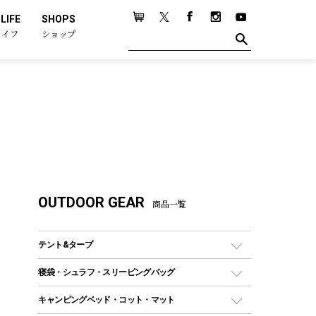
LIFE
SHOPS
ライフ
ショップ
OUTDOOR GEAR
商品一覧
テント&タープ
テント
寝袋・シュラフ・スリーピングバッグ
ドームテント
レクタングラー型（封筒型）シュラフ
キャンピングベッド・コット・マット
ツールームテント