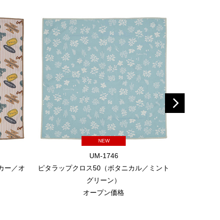
NEW
UM-1746
カー／オ
ピタラップクロス50（ボタニカル／ミント
耐火
グリーン）
オープン価格