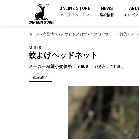
ONLINE STORE
NEWS
ABO
オンラインストア
最新情報
キャプテ
ホーム
商品情報
アウトドア雑貨
その他アウトドア雑貨
ツー
M-8295
蚊よけヘッドネット
メーカー希望小売価格：￥800
（税込：￥880）
生産終了