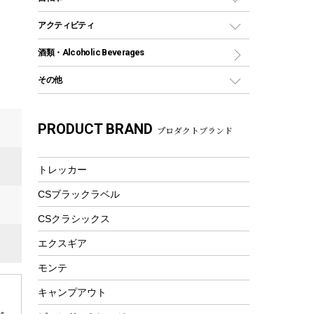
保冷剤
リュック、バックパック
グランドシート
トング
カヌー
火起こし
折りたたみ自転車
アクティビティ
トートバッグ、サコッシュ
ガイドロープ
ナイフ
カヤック
火消し
スポーツサイクル
マリン
酒類・Alcoholic Beverages
ショッピングキャリー
ツール
食器類
SUP
バーベキューツール
シティサイクル
スーツケース
ボディボード
その他
カトラリー
パドル
焚き火アクセサリー
子供向け自転車
その他アウトドア雑貨
ラッシュガード
ガーデニング
タンブラー
フローティングベスト
スモーカー、燻製器
自転車部品
ビーチサンダル
カラビナ
PRODUCT BRAND
湯たんぽ
マグカップ、カップ
プロダクトブランド
ヘルメット
燃料・着火剤・炭
テント
自転車用アクセサリー
レイン
防災用品
ステンレスボトル
エアーポンプ
パラソル
スプレー関係
自転車ウェア
トレッカー
フードボトル
フローティングベスト
アクセサリー
ツール、他
CSブラックラベル
ヘルメット
コーヒー&ミル
エアーポンプ
CSクラシックス
トレー
ビーチテント
ランチョンマット
エクスギア
ウィンター
ランチボックス
モンテ
スノーシュー
ピクニックセット
キャンプアウト
防寒ウェア