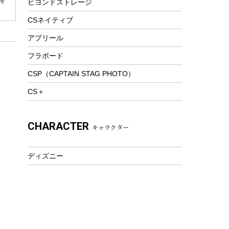
を
ビヨンドストレージ
ツール&アクセサリー
トレッキング
CSネイティブ
トレッキングステッキ
アプリール
トレッキングアクセサリー
フラボード
プレイグッズ
CSP（CAPTAIN STAG PHOTO）
ウェルネス
CS＋
アクセサリー
ウェア、タオル
CHARACTER
キャラクター
フィットネス
ウェア
ディズニー
アクセサリー