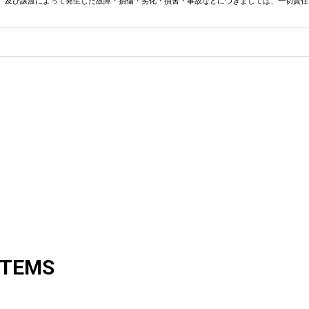
、及び譲渡によって発生した故障・損傷・劣化・損害・事故などにつきましては、一切責任
ITEMS