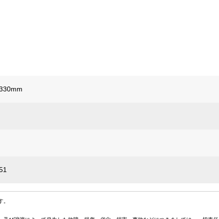
330mm
51
す。