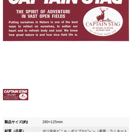
製品サイズ(約)
280×125mm
材質（品質）
ポリ塩化ビニル・ポリプロピレン（表面：ラミネート