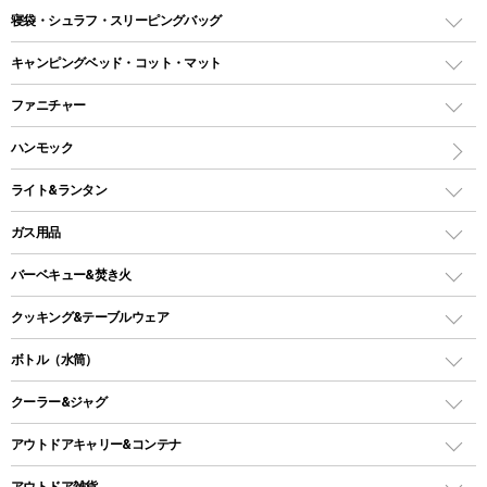
テント
寝袋・シュラフ・スリーピングバッグ
ドームテント
レクタングラー型（封筒型）シュラフ
キャンピングベッド・コット・マット
ツールームテント
マミー型（人形型）シュラフ
キャンピングベッド・コット
ファニチャー
ワンポールテント
インナーシュラフ
マット
アウトドアテーブル
ハンモック
シェルターテント
インフレータブルマット
ワンタッチテント
アウトドアチェア
ライト&ランタン
ピロー
ソロテント
レジャーシート
LEDランタン
ガス用品
ロッジ型・オリジナルテント
ファニチャーアクセサリー
ガスランタン
ガスバーナー
タープ
バーベキュー&焚き火
オイルランタン
ガスコンロ
ヘキサタープ
バーベキューコンロ、グリル
クッキング&テーブルウェア
ランタンスタンド
スクエアタープ（レクタタープ）
ガス缶
スタンダードタイプグリル
ダッチオーブン
ボトル（水筒）
LEDライト
メッシュタープ
ガスランタン
焚き火台タイプ（ロースタイル）グリル
スキレット
ステンレスボトル
クーラー&ジャグ
自立式タープ
ヘッドライト
ガストーチ、ライター
卓上タイプグリル
ホットサンドメーカー
シェルター（スクリーンタープ）
スクリュータイプ
キャンドル
クーラーボックス
アウトドアキャリー&コンテナ
パーティータイプグリル
クッカー、コッヘル
パラソル
コップ付きタイプ
多用途タイプグリル
クーラーバッグ
アウトドアキャリー
アウトドア雑貨