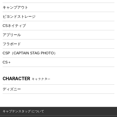
ランチボックス
キャンプアウト
スノーシュー
ピクニックセット
防寒ウェア
ビヨンドストレージ
ツール&アクセサリー
CSネイティブ
トレッキング
アプリール
トレッキングステッキ
フラボード
トレッキングアクセサリー
CSP（CAPTAIN STAG PHOTO）
プレイグッズ
CS＋
ウェルネス
アクセサリー
CHARACTER
キャラクター
ウェア、タオル
フィットネス
ディズニー
ウェア
アクセサリー
キャプテンスタッグ について