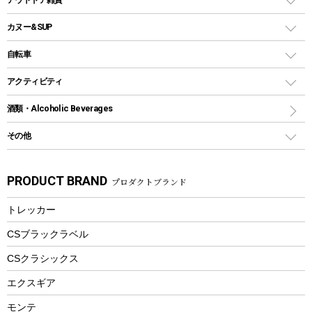
クッカーセット
テントアクセサリー
ワンタッチタイプ
ソロキャンプ用グリル
ウォータージャグ
コンテナ
バックパック&バッグ
カヌー&SUP
プラスチックボトル
シェラカップ
ペグ
鉄板、アミ
ウォーターボトル
デイパック、ウェストバッグ
ディズニーボトル
ポール
クッキングツール
インフレータブル
自転車
焚き火台&ストーブ
保冷剤
リュック、バックパック
グランドシート
トング
カヌー
火起こし
折りたたみ自転車
アクティビティ
トートバッグ、サコッシュ
ガイドロープ
ナイフ
カヤック
火消し
スポーツサイクル
マリン
酒類・Alcoholic Beverages
ショッピングキャリー
ツール
食器類
SUP
バーベキューツール
シティサイクル
スーツケース
ボディボード
その他
カトラリー
パドル
焚き火アクセサリー
子供向け自転車
その他アウトドア雑貨
ラッシュガード
ガーデニング
タンブラー
フローティングベスト
スモーカー、燻製器
自転車部品
ビーチサンダル
カラビナ
PRODUCT BRAND
プロダクトブランド
湯たんぽ
マグカップ、カップ
ヘルメット
燃料・着火剤・炭
テント
自転車用アクセサリー
レイン
防災用品
ステンレスボトル
エアーポンプ
トレッカー
パラソル
スプレー関係
自転車ウェア
フードボトル
フローティングベスト
アクセサリー
ツール、他
CSブラックラベル
ヘルメット
コーヒー&ミル
CSクラシックス
エアーポンプ
トレー
エクスギア
ビーチテント
ランチョンマット
モンテ
ウィンター