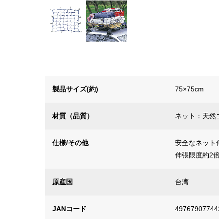
製品サイズ(約)
75×75cm
材質（品質）
ネット：天然
仕様/その他
安全なネット伸
伸張限度約2
原産国
台湾
JANコード
49767907744