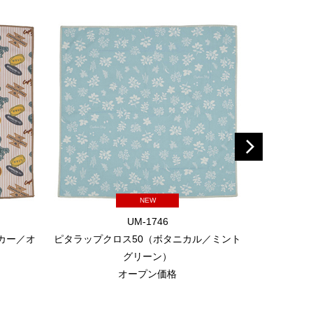
NEW
UM-1746
カー／オ
ピタラップクロス50（ボタニカル／ミント
耐火
グリーン）
オープン価格