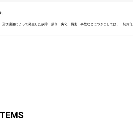
す。
、及び譲渡によって発生した故障・損傷・劣化・損害・事故などにつきましては、一切責任
ITEMS