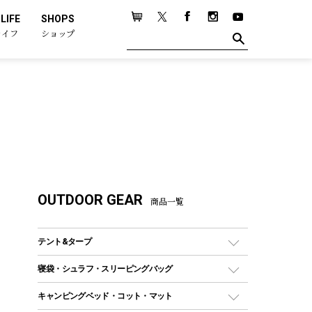
LIFE
SHOPS
ライフ
ショップ
OUTDOOR GEAR
商品一覧
テント&タープ
テント
寝袋・シュラフ・スリーピングバッグ
ドームテント
レクタングラー型（封筒型）シュラフ
キャンピングベッド・コット・マット
ツールームテント