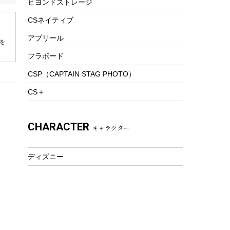
ビヨンドストレージ
ツール&アクセサリー
トレッキング
CSネイティブ
トレッキングステッキ
アプリール
を
トレッキングアクセサリー
フラボード
プレイグッズ
CSP（CAPTAIN STAG PHOTO）
ウェルネス
CS＋
アクセサリー
ウェア、タオル
CHARACTER
キャラクター
フィットネス
ウェア
ディズニー
アクセサリー