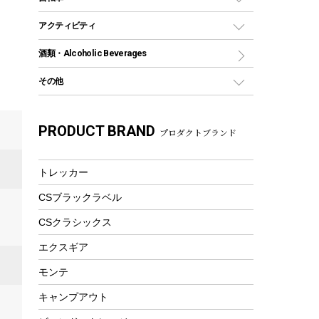
保冷剤
リュック、バックパック
グランドシート
トング
カヌー
火起こし
折りたたみ自転車
アクティビティ
トートバッグ、サコッシュ
ガイドロープ
ナイフ
カヤック
火消し
スポーツサイクル
マリン
酒類・Alcoholic Beverages
ショッピングキャリー
ツール
食器類
SUP
バーベキューツール
シティサイクル
スーツケース
ボディボード
その他
カトラリー
パドル
焚き火アクセサリー
子供向け自転車
その他アウトドア雑貨
ラッシュガード
ガーデニング
タンブラー
フローティングベスト
スモーカー、燻製器
自転車部品
ビーチサンダル
カラビナ
PRODUCT BRAND
湯たんぽ
マグカップ、カップ
プロダクトブランド
ヘルメット
燃料・着火剤・炭
テント
自転車用アクセサリー
レイン
防災用品
ステンレスボトル
エアーポンプ
パラソル
スプレー関係
自転車ウェア
トレッカー
フードボトル
フローティングベスト
アクセサリー
ツール、他
CSブラックラベル
ヘルメット
コーヒー&ミル
エアーポンプ
CSクラシックス
トレー
ビーチテント
ランチョンマット
エクスギア
ウィンター
ランチボックス
モンテ
スノーシュー
ピクニックセット
キャンプアウト
防寒ウェア