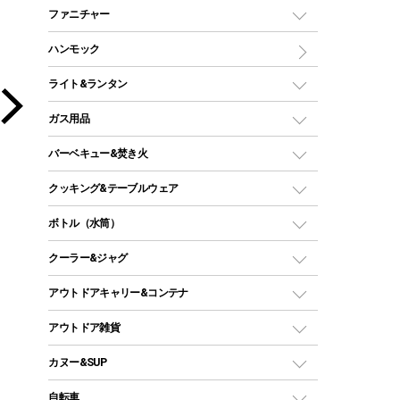
マミー型（人形型）シュラフ
キャンピングベッド・コット
ファニチャー
ワンポールテント
インナーシュラフ
マット
アウトドアテーブル
ハンモック
シェルターテント
インフレータブルマット
ワンタッチテント
アウトドアチェア
ライト&ランタン
ピロー
ソロテント
レジャーシート
LEDランタン
ガス用品
ロッジ型・オリジナルテント
ファニチャーアクセサリー
ガスランタン
ガスバーナー
タープ
バーベキュー&焚き火
オイルランタン
ガスコンロ
ヘキサタープ
バーベキューコンロ、グリル
クッキング&テーブルウェア
ランタンスタンド
スクエアタープ（レクタタープ）
ガス缶
スタンダードタイプグリル
ダッチオーブン
ボトル（水筒）
LEDライト
メッシュタープ
ガスランタン
焚き火台タイプ（ロースタイル）グリル
スキレット
ステンレスボトル
クーラー&ジャグ
自立式タープ
ヘッドライト
ガストーチ、ライター
卓上タイプグリル
ホットサンドメーカー
シェルター（スクリーンタープ）
スクリュータイプ
キャンドル
クーラーボックス
アウトドアキャリー&コンテナ
パーティータイプグリル
クッカー、コッヘル
パラソル
コップ付きタイプ
多用途タイプグリル
クーラーバッグ
アウトドアキャリー
アウトドア雑貨
クッカーセット
テントアクセサリー
ワンタッチタイプ
ソロキャンプ用グリル
ウォータージャグ
コンテナ
バックパック&バッグ
カヌー&SUP
プラスチックボトル
シェラカップ
ペグ
鉄板、アミ
ウォーターボトル
デイパック、ウェストバッグ
ディズニーボトル
ポール
クッキングツール
インフレータブル
自転車
焚き火台&ストーブ