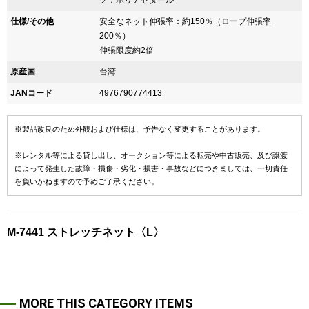
ク：ポリアセタール
仕様/その他
安全なネット伸張率：約150％（ロープ伸張率
200％）
伸張限度約2倍
原産国
台湾
JANコード
4976790774413
※製品改良のため外観および仕様は、予告なく変更することがあります。
※レンタル等による貸し出し、オークション等による転売や中古販売、及び譲渡
によって発生した故障・損傷・劣化・損害・事故などにつきましては、一切責任
を負いかねますので予めご了承ください。
M-7441 ストレッチネット〈L〉
MORE THIS CATEGORY ITEMS