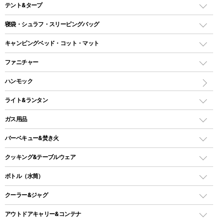
テント&タープ
テント
寝袋・シュラフ・スリーピングバッグ
ドームテント
レクタングラー型（封筒型）シュラフ
キャンピングベッド・コット・マット
ツールームテント
マミー型（人形型）シュラフ
キャンピングベッド・コット
ファニチャー
ワンポールテント
インナーシュラフ
マット
アウトドアテーブル
ハンモック
シェルターテント
インフレータブルマット
ワンタッチテント
アウトドアチェア
ライト&ランタン
ピロー
ソロテント
レジャーシート
LEDランタン
ガス用品
ロッジ型・オリジナルテント
ファニチャーアクセサリー
ガスランタン
ガスバーナー
タープ
バーベキュー&焚き火
オイルランタン
ガスコンロ
ヘキサタープ
バーベキューコンロ、グリル
クッキング&テーブルウェア
ランタンスタンド
スクエアタープ（レクタタープ）
ガス缶
スタンダードタイプグリル
ダッチオーブン
ボトル（水筒）
LEDライト
メッシュタープ
ガスランタン
焚き火台タイプ（ロースタイル）グリル
スキレット
ステンレスボトル
クーラー&ジャグ
自立式タープ
ヘッドライト
ガストーチ、ライター
卓上タイプグリル
ホットサンドメーカー
シェルター（スクリーンタープ）
スクリュータイプ
キャンドル
クーラーボックス
アウトドアキャリー&コンテナ
パーティータイプグリル