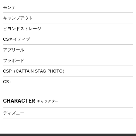
ランチョンマット
モンテ
ウィンター
ランチボックス
キャンプアウト
スノーシュー
ピクニックセット
防寒ウェア
ビヨンドストレージ
ツール&アクセサリー
CSネイティブ
トレッキング
アプリール
トレッキングステッキ
フラボード
トレッキングアクセサリー
CSP（CAPTAIN STAG PHOTO）
プレイグッズ
CS＋
ウェルネス
アクセサリー
CHARACTER
キャラクター
ウェア、タオル
フィットネス
ディズニー
ウェア
アクセサリー