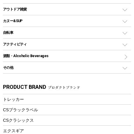
クッカー、コッヘル
パラソル
コップ付きタイプ
多用途タイプグリル
クーラーバッグ
アウトドアキャリー
アウトドア雑貨
クッカーセット
テントアクセサリー
ワンタッチタイプ
ソロキャンプ用グリル
ウォータージャグ
コンテナ
バックパック&バッグ
カヌー&SUP
プラスチックボトル
シェラカップ
ペグ
鉄板、アミ
ウォーターボトル
デイパック、ウェストバッグ
ディズニーボトル
ポール
クッキングツール
インフレータブル
自転車
焚き火台&ストーブ
保冷剤
リュック、バックパック
グランドシート
トング
カヌー
火起こし
折りたたみ自転車
アクティビティ
トートバッグ、サコッシュ
ガイドロープ
ナイフ
カヤック
火消し
スポーツサイクル
マリン
酒類・Alcoholic Beverages
ショッピングキャリー
ツール
食器類
SUP
バーベキューツール
シティサイクル
スーツケース
ボディボード
その他
カトラリー
パドル
焚き火アクセサリー
子供向け自転車
その他アウトドア雑貨
ラッシュガード
ガーデニング
タンブラー
フローティングベスト
スモーカー、燻製器
自転車部品
ビーチサンダル
カラビナ
PRODUCT BRAND
プロダクトブランド
湯たんぽ
マグカップ、カップ
ヘルメット
燃料・着火剤・炭
テント
自転車用アクセサリー
レイン
防災用品
ステンレスボトル
エアーポンプ
トレッカー
パラソル
スプレー関係
自転車ウェア
フードボトル
フローティングベスト
アクセサリー
ツール、他
CSブラックラベル
ヘルメット
コーヒー&ミル
CSクラシックス
エアーポンプ
トレー
エクスギア
ビーチテント