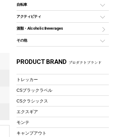
デイパック、ウェストバッグ
ディズニーボトル
ポール
クッキングツール
インフレータブル
自転車
焚き火台&ストーブ
保冷剤
リュック、バックパック
グランドシート
トング
カヌー
火起こし
折りたたみ自転車
アクティビティ
トートバッグ、サコッシュ
ガイドロープ
ナイフ
カヤック
火消し
スポーツサイクル
マリン
酒類・Alcoholic Beverages
ショッピングキャリー
ツール
食器類
SUP
バーベキューツール
シティサイクル
スーツケース
ボディボード
その他
カトラリー
パドル
焚き火アクセサリー
子供向け自転車
その他アウトドア雑貨
ラッシュガード
ガーデニング
タンブラー
フローティングベスト
スモーカー、燻製器
自転車部品
ビーチサンダル
カラビナ
PRODUCT BRAND
湯たんぽ
マグカップ、カップ
プロダクトブランド
ヘルメット
燃料・着火剤・炭
テント
自転車用アクセサリー
レイン
防災用品
ステンレスボトル
エアーポンプ
パラソル
スプレー関係
自転車ウェア
トレッカー
フードボトル
フローティングベスト
アクセサリー
ツール、他
CSブラックラベル
ヘルメット
コーヒー&ミル
エアーポンプ
CSクラシックス
トレー
ビーチテント
ランチョンマット
エクスギア
ウィンター
ランチボックス
モンテ
スノーシュー
ピクニックセット
キャンプアウト
防寒ウェア