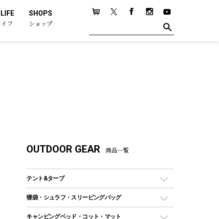
LIFE
SHOPS
ライフ
ショップ
OUTDOOR GEAR
商品一覧
テント&タープ
テント
寝袋・シュラフ・スリーピングバッグ
ドームテント
レクタングラー型（封筒型）シュラフ
キャンピングベッド・コット・マット