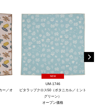
NEW
UM-1746
カー／オ
ピタラップクロス50（ボタニカル／ミント
耐火
グリーン）
オープン価格