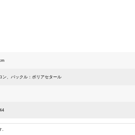
cm
ロン、バックル：ポリアセタール
44
す。