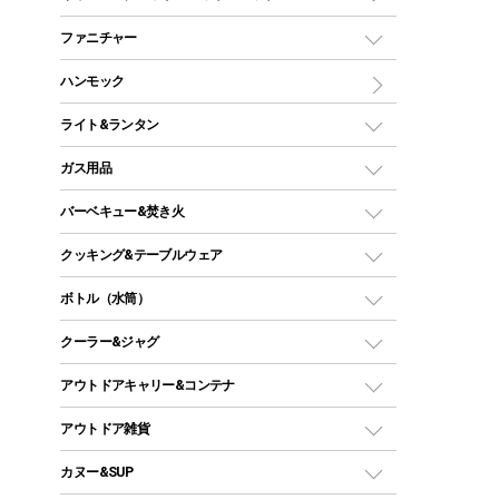
ツールームテント
マミー型（人形型）シュラフ
キャンピングベッド・コット
ファニチャー
ワンポールテント
インナーシュラフ
マット
アウトドアテーブル
ハンモック
シェルターテント
インフレータブルマット
ワンタッチテント
アウトドアチェア
ライト&ランタン
ピロー
ソロテント
レジャーシート
LEDランタン
ガス用品
ロッジ型・オリジナルテント
ファニチャーアクセサリー
ガスランタン
ガスバーナー
タープ
バーベキュー&焚き火
オイルランタン
ガスコンロ
ヘキサタープ
バーベキューコンロ、グリル
クッキング&テーブルウェア
ランタンスタンド
スクエアタープ（レクタタープ）
ガス缶
スタンダードタイプグリル
ダッチオーブン
ボトル（水筒）
LEDライト
メッシュタープ
ガスランタン
焚き火台タイプ（ロースタイル）グリル
スキレット
ステンレスボトル
クーラー&ジャグ
自立式タープ
ヘッドライト
ガストーチ、ライター
卓上タイプグリル
ホットサンドメーカー
シェルター（スクリーンタープ）
スクリュータイプ
キャンドル
クーラーボックス
アウトドアキャリー&コンテナ
パーティータイプグリル
クッカー、コッヘル
パラソル
コップ付きタイプ
多用途タイプグリル
クーラーバッグ
アウトドアキャリー
アウトドア雑貨
クッカーセット
テントアクセサリー
ワンタッチタイプ
ソロキャンプ用グリル
ウォータージャグ
コンテナ
バックパック&バッグ
カヌー&SUP
プラスチックボトル
シェラカップ
ペグ
鉄板、アミ
ウォーターボトル