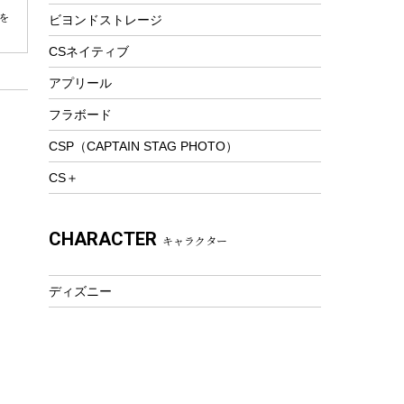
を
ビヨンドストレージ
ツール&アクセサリー
トレッキング
CSネイティブ
トレッキングステッキ
アプリール
トレッキングアクセサリー
フラボード
プレイグッズ
CSP（CAPTAIN STAG PHOTO）
ウェルネス
CS＋
アクセサリー
ウェア、タオル
CHARACTER
キャラクター
フィットネス
ウェア
ディズニー
アクセサリー