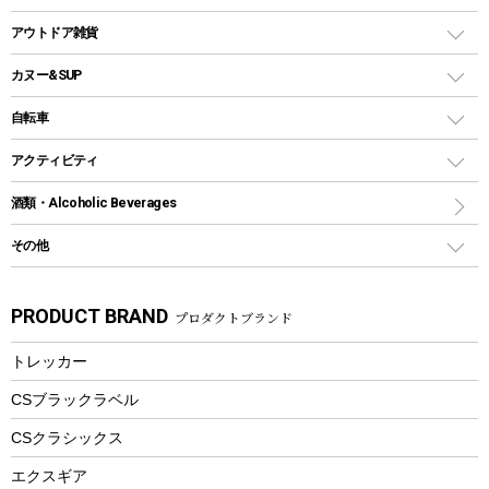
クッカー、コッヘル
パラソル
コップ付きタイプ
多用途タイプグリル
クーラーバッグ
アウトドアキャリー
アウトドア雑貨
クッカーセット
テントアクセサリー
ワンタッチタイプ
ソロキャンプ用グリル
ウォータージャグ
コンテナ
バックパック&バッグ
カヌー&SUP
プラスチックボトル
シェラカップ
ペグ
鉄板、アミ
ウォーターボトル
デイパック、ウェストバッグ
ディズニーボトル
ポール
クッキングツール
インフレータブル
自転車
焚き火台&ストーブ
保冷剤
リュック、バックパック
グランドシート
トング
カヌー
火起こし
折りたたみ自転車
アクティビティ
トートバッグ、サコッシュ
ガイドロープ
ナイフ
カヤック
火消し
スポーツサイクル
マリン
酒類・Alcoholic Beverages
ショッピングキャリー
ツール
食器類
SUP
バーベキューツール
シティサイクル
スーツケース
ボディボード
その他
カトラリー
パドル
焚き火アクセサリー
子供向け自転車
その他アウトドア雑貨
ラッシュガード
ガーデニング
タンブラー
フローティングベスト
スモーカー、燻製器
自転車部品
ビーチサンダル
カラビナ
PRODUCT BRAND
プロダクトブランド
湯たんぽ
マグカップ、カップ
ヘルメット
燃料・着火剤・炭
テント
自転車用アクセサリー
レイン
防災用品
ステンレスボトル
エアーポンプ
トレッカー
パラソル
スプレー関係
自転車ウェア
フードボトル
フローティングベスト
アクセサリー
ツール、他
CSブラックラベル
ヘルメット
コーヒー&ミル
CSクラシックス
エアーポンプ
トレー
エクスギア
ビーチテント