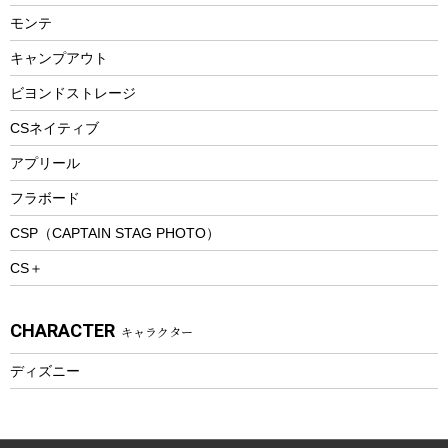
ランチョンマット
モンテ
ウィンター
ランチボックス
キャンプアウト
スノーシュー
ピクニックセット
防寒ウェア
ビヨンドストレージ
ツール&アクセサリー
CSネイティブ
トレッキング
アプリール
トレッキングステッキ
フラボード
トレッキングアクセサリー
CSP（CAPTAIN STAG PHOTO）
プレイグッズ
CS＋
ウェルネス
アクセサリー
CHARACTER
キャラクター
ウェア、タオル
フィットネス
ディズニー
ウェア
アクセサリー