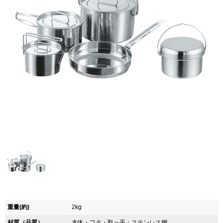
重量(約)
2kg
材質（品質）
本体・フタ・取っ手：ステンレス鋼