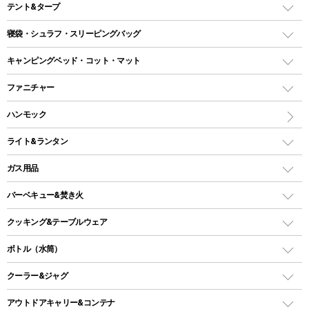
テント&タープ
テント
寝袋・シュラフ・スリーピングバッグ
ドームテント
レクタングラー型（封筒型）シュラフ
キャンピングベッド・コット・マット
ツールームテント
マミー型（人形型）シュラフ
キャンピングベッド・コット
ファニチャー
ワンポールテント
インナーシュラフ
マット
アウトドアテーブル
ハンモック
シェルターテント
インフレータブルマット
ワンタッチテント
アウトドアチェア
ライト&ランタン
ピロー
ソロテント
レジャーシート
LEDランタン
ガス用品
ロッジ型・オリジナルテント
ファニチャーアクセサリー
ガスランタン
ガスバーナー
タープ
バーベキュー&焚き火
オイルランタン
ガスコンロ
ヘキサタープ
バーベキューコンロ、グリル
クッキング&テーブルウェア
ランタンスタンド
スクエアタープ（レクタタープ）
ガス缶
スタンダードタイプグリル
ダッチオーブン
ボトル（水筒）
LEDライト
メッシュタープ
ガスランタン
焚き火台タイプ（ロースタイル）グリル
スキレット
ステンレスボトル
クーラー&ジャグ
自立式タープ
ヘッドライト
ガストーチ、ライター
卓上タイプグリル
ホットサンドメーカー
シェルター（スクリーンタープ）
スクリュータイプ
キャンドル
クーラーボックス
アウトドアキャリー&コンテナ
パーティータイプグリル