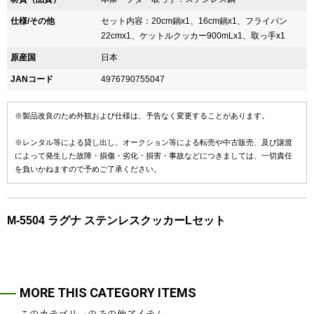
仕様/その他
セット内容：20cm鍋x1、16cm鍋x1、フライパン
22cmx1、ケットルクッカー900mLx1、取っ手x1
原産国
日本
JANコード
4976790755047
※製品改良のため外観および仕様は、予告なく変更することがあります。
※レンタル等による貸し出し、オークション等による転売や中古販売、及び譲渡
によって発生した故障・損傷・劣化・損害・事故などにつきましては、一切責任
を負いかねますので予めご了承ください。
M-5504 ラグナ ステンレスクッカーLセット
MORE THIS CATEGORY ITEMS
このカテゴリーのその他アイテム