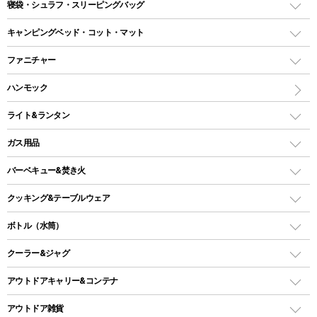
テント
寝袋・シュラフ・スリーピングバッグ
ドームテント
レクタングラー型（封筒型）シュラフ
キャンピングベッド・コット・マット
ツールームテント
マミー型（人形型）シュラフ
キャンピングベッド・コット
ファニチャー
ワンポールテント
インナーシュラフ
マット
アウトドアテーブル
ハンモック
シェルターテント
インフレータブルマット
ワンタッチテント
アウトドアチェア
ライト&ランタン
ピロー
ソロテント
レジャーシート
LEDランタン
ガス用品
ロッジ型・オリジナルテント
ファニチャーアクセサリー
ガスランタン
ガスバーナー
タープ
バーベキュー&焚き火
オイルランタン
ガスコンロ
ヘキサタープ
バーベキューコンロ、グリル
クッキング&テーブルウェア
ランタンスタンド
スクエアタープ（レクタタープ）
ガス缶
スタンダードタイプグリル
ダッチオーブン
ボトル（水筒）
LEDライト
メッシュタープ
ガスランタン
焚き火台タイプ（ロースタイル）グリル
スキレット
ステンレスボトル
クーラー&ジャグ
自立式タープ
ヘッドライト
ガストーチ、ライター
卓上タイプグリル
ホットサンドメーカー
シェルター（スクリーンタープ）
スクリュータイプ
キャンドル
クーラーボックス
アウトドアキャリー&コンテナ
パーティータイプグリル
クッカー、コッヘル
パラソル
コップ付きタイプ
多用途タイプグリル
クーラーバッグ
アウトドアキャリー
アウトドア雑貨
クッカーセット
テントアクセサリー
ワンタッチタイプ