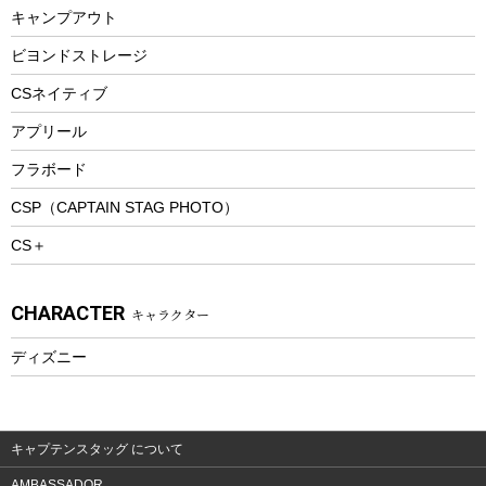
キャンプアウト
スノーシュー
ピクニックセット
防寒ウェア
ビヨンドストレージ
ツール&アクセサリー
CSネイティブ
トレッキング
アプリール
トレッキングステッキ
フラボード
トレッキングアクセサリー
CSP（CAPTAIN STAG PHOTO）
プレイグッズ
CS＋
ウェルネス
アクセサリー
CHARACTER
キャラクター
ウェア、タオル
フィットネス
ディズニー
ウェア
アクセサリー
キャプテンスタッグ について
AMBASSADOR