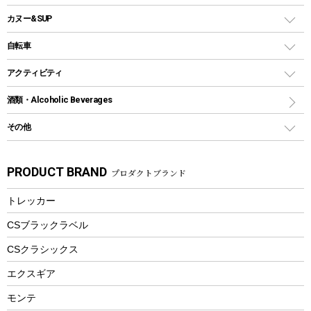
ソロキャンプ用グリル
ウォータージャグ
コンテナ
バックパック&バッグ
カヌー&SUP
プラスチックボトル
シェラカップ
ペグ
鉄板、アミ
ウォーターボトル
デイパック、ウェストバッグ
ディズニーボトル
ポール
クッキングツール
インフレータブル
自転車
焚き火台&ストーブ
保冷剤
リュック、バックパック
グランドシート
トング
カヌー
火起こし
折りたたみ自転車
アクティビティ
トートバッグ、サコッシュ
ガイドロープ
ナイフ
カヤック
火消し
スポーツサイクル
マリン
酒類・Alcoholic Beverages
ショッピングキャリー
ツール
食器類
SUP
バーベキューツール
シティサイクル
スーツケース
ボディボード
その他
カトラリー
パドル
焚き火アクセサリー
子供向け自転車
その他アウトドア雑貨
ラッシュガード
ガーデニング
タンブラー
フローティングベスト
スモーカー、燻製器
自転車部品
ビーチサンダル
カラビナ
PRODUCT BRAND
プロダクトブランド
湯たんぽ
マグカップ、カップ
ヘルメット
燃料・着火剤・炭
テント
自転車用アクセサリー
レイン
防災用品
ステンレスボトル
エアーポンプ
トレッカー
パラソル
スプレー関係
自転車ウェア
フードボトル
フローティングベスト
アクセサリー
ツール、他
CSブラックラベル
ヘルメット
コーヒー&ミル
CSクラシックス
エアーポンプ
トレー
エクスギア
ビーチテント
ランチョンマット
モンテ
ウィンター
ランチボックス