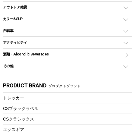
クッカー、コッヘル
パラソル
コップ付きタイプ
多用途タイプグリル
クーラーバッグ
アウトドアキャリー
アウトドア雑貨
クッカーセット
テントアクセサリー
ワンタッチタイプ
ソロキャンプ用グリル
ウォータージャグ
コンテナ
バックパック&バッグ
カヌー&SUP
プラスチックボトル
シェラカップ
ペグ
鉄板、アミ
ウォーターボトル
デイパック、ウェストバッグ
ディズニーボトル
ポール
クッキングツール
インフレータブル
自転車
焚き火台&ストーブ
保冷剤
リュック、バックパック
グランドシート
トング
カヌー
火起こし
折りたたみ自転車
アクティビティ
トートバッグ、サコッシュ
ガイドロープ
ナイフ
カヤック
火消し
スポーツサイクル
マリン
酒類・Alcoholic Beverages
ショッピングキャリー
ツール
食器類
SUP
バーベキューツール
シティサイクル
スーツケース
ボディボード
その他
カトラリー
パドル
焚き火アクセサリー
子供向け自転車
その他アウトドア雑貨
ラッシュガード
ガーデニング
タンブラー
フローティングベスト
スモーカー、燻製器
自転車部品
ビーチサンダル
カラビナ
PRODUCT BRAND
プロダクトブランド
湯たんぽ
マグカップ、カップ
ヘルメット
燃料・着火剤・炭
テント
自転車用アクセサリー
レイン
防災用品
ステンレスボトル
エアーポンプ
トレッカー
パラソル
スプレー関係
自転車ウェア
フードボトル
フローティングベスト
アクセサリー
ツール、他
CSブラックラベル
ヘルメット
コーヒー&ミル
CSクラシックス
エアーポンプ
トレー
エクスギア
ビーチテント