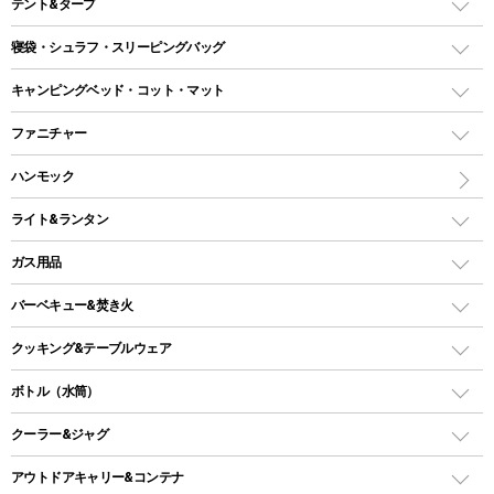
テント&タープ
テント
寝袋・シュラフ・スリーピングバッグ
ドームテント
レクタングラー型（封筒型）シュラフ
キャンピングベッド・コット・マット
ツールームテント
マミー型（人形型）シュラフ
キャンピングベッド・コット
ファニチャー
ワンポールテント
インナーシュラフ
マット
アウトドアテーブル
ハンモック
シェルターテント
インフレータブルマット
ワンタッチテント
アウトドアチェア
ライト&ランタン
ピロー
ソロテント
レジャーシート
LEDランタン
ガス用品
ロッジ型・オリジナルテント
ファニチャーアクセサリー
ガスランタン
ガスバーナー
タープ
バーベキュー&焚き火
オイルランタン
ガスコンロ
ヘキサタープ
バーベキューコンロ、グリル
クッキング&テーブルウェア
ランタンスタンド
スクエアタープ（レクタタープ）
ガス缶
スタンダードタイプグリル
ダッチオーブン
ボトル（水筒）
LEDライト
メッシュタープ
ガスランタン
焚き火台タイプ（ロースタイル）グリル
スキレット
ステンレスボトル
クーラー&ジャグ
自立式タープ
ヘッドライト
ガストーチ、ライター
卓上タイプグリル
ホットサンドメーカー
シェルター（スクリーンタープ）
スクリュータイプ
キャンドル
クーラーボックス
アウトドアキャリー&コンテナ
パーティータイプグリル