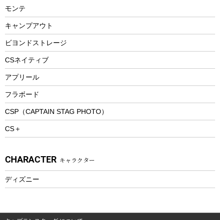
ランチョンマット
モンテ
ウィンター
ランチボックス
キャンプアウト
スノーシュー
ピクニックセット
防寒ウェア
ビヨンドストレージ
ツール&アクセサリー
CSネイティブ
トレッキング
アプリール
トレッキングステッキ
フラボード
トレッキングアクセサリー
CSP（CAPTAIN STAG PHOTO）
プレイグッズ
CS＋
ウェルネス
アクセサリー
CHARACTER
キャラクター
ウェア、タオル
フィットネス
ディズニー
ウェア
アクセサリー