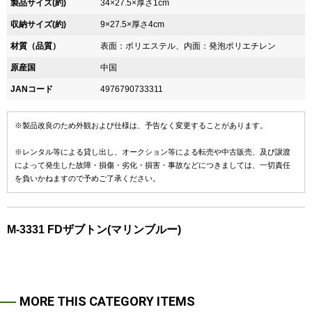
製品サイズ(約)
34×27.5×厚さ1cm
収納サイズ(約)
9×27.5×厚さ4cm
材質（品質）
表面：ポリエステル、内面：発泡ポリエチレン
原産国
中国
JANコード
4976790733311
※製品改良のため外観および仕様は、予告なく変更することがあります。
※レンタル等による貸し出し、オークション等による転売や中古販売、及び譲渡
によって発生した故障・損傷・劣化・損害・事故などにつきましては、一切責任
を負いかねますので予めご了承ください。
M-3331 FDザブトン(マリンブルー)
MORE THIS CATEGORY ITEMS