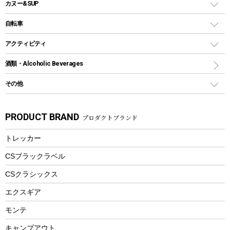
バックパック&バッグ
カヌー&SUP
プラスチックボトル
シェラカップ
ペグ
鉄板、アミ
ウォーターボトル
デイパック、ウェストバッグ
ディズニーボトル
ポール
クッキングツール
インフレータブル
自転車
焚き火台&ストーブ
保冷剤
リュック、バックパック
グランドシート
トング
カヌー
火起こし
折りたたみ自転車
アクティビティ
トートバッグ、サコッシュ
ガイドロープ
ナイフ
カヤック
火消し
スポーツサイクル
マリン
酒類・Alcoholic Beverages
ショッピングキャリー
ツール
食器類
SUP
バーベキューツール
シティサイクル
スーツケース
ボディボード
その他
カトラリー
パドル
焚き火アクセサリー
子供向け自転車
その他アウトドア雑貨
ラッシュガード
ガーデニング
タンブラー
フローティングベスト
スモーカー、燻製器
自転車部品
ビーチサンダル
カラビナ
PRODUCT BRAND
プロダクトブランド
湯たんぽ
マグカップ、カップ
ヘルメット
燃料・着火剤・炭
テント
自転車用アクセサリー
レイン
防災用品
ステンレスボトル
エアーポンプ
トレッカー
パラソル
スプレー関係
自転車ウェア
フードボトル
フローティングベスト
アクセサリー
ツール、他
CSブラックラベル
ヘルメット
コーヒー&ミル
CSクラシックス
エアーポンプ
トレー
エクスギア
ビーチテント
ランチョンマット
モンテ
ウィンター
ランチボックス
キャンプアウト
スノーシュー