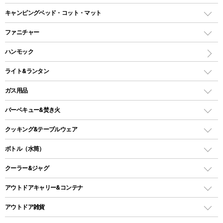
ドームテント
レクタングラー型（封筒型）シュラフ
キャンピングベッド・コット・マット
ツールームテント
マミー型（人形型）シュラフ
キャンピングベッド・コット
ファニチャー
ワンポールテント
インナーシュラフ
マット
アウトドアテーブル
ハンモック
シェルターテント
インフレータブルマット
ワンタッチテント
アウトドアチェア
ライト&ランタン
ピロー
ソロテント
レジャーシート
LEDランタン
ガス用品
ロッジ型・オリジナルテント
ファニチャーアクセサリー
ガスランタン
ガスバーナー
タープ
バーベキュー&焚き火
オイルランタン
ガスコンロ
ヘキサタープ
バーベキューコンロ、グリル
クッキング&テーブルウェア
ランタンスタンド
スクエアタープ（レクタタープ）
ガス缶
スタンダードタイプグリル
ダッチオーブン
ボトル（水筒）
LEDライト
メッシュタープ
ガスランタン
焚き火台タイプ（ロースタイル）グリル
スキレット
ステンレスボトル
クーラー&ジャグ
自立式タープ
ヘッドライト
ガストーチ、ライター
卓上タイプグリル
ホットサンドメーカー
シェルター（スクリーンタープ）
スクリュータイプ
キャンドル
クーラーボックス
アウトドアキャリー&コンテナ
パーティータイプグリル
クッカー、コッヘル
パラソル
コップ付きタイプ
多用途タイプグリル
クーラーバッグ
アウトドアキャリー
アウトドア雑貨
クッカーセット
テントアクセサリー
ワンタッチタイプ
ソロキャンプ用グリル
ウォータージャグ
コンテナ