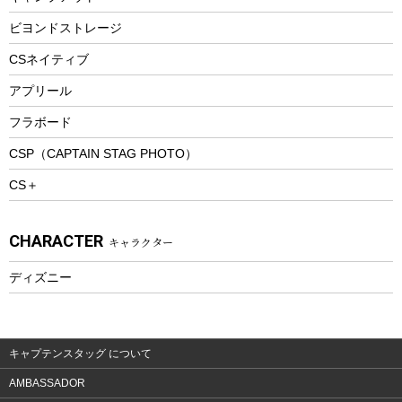
ピクニックセット
防寒ウェア
ビヨンドストレージ
ツール&アクセサリー
CSネイティブ
トレッキング
アプリール
トレッキングステッキ
フラボード
トレッキングアクセサリー
CSP（CAPTAIN STAG PHOTO）
プレイグッズ
CS＋
ウェルネス
アクセサリー
CHARACTER
キャラクター
ウェア、タオル
フィットネス
ディズニー
ウェア
アクセサリー
キャプテンスタッグ について
AMBASSADOR