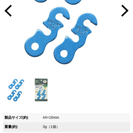
製品サイズ(約)
44×16mm
重量(約)
3g（1個）