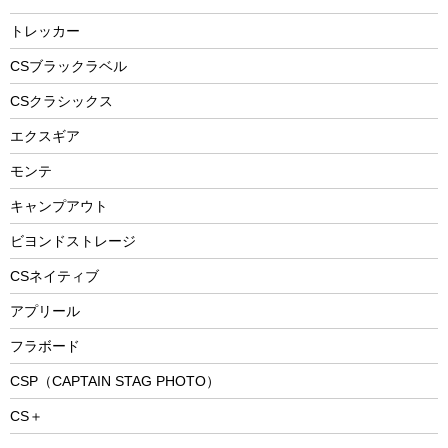
燃料・着火剤・炭
テント
自転車用アクセサリー
レイン
防災用品
ステンレスボトル
エアーポンプ
トレッカー
パラソル
スプレー関係
自転車ウェア
フードボトル
フローティングベスト
アクセサリー
ツール、他
CSブラックラベル
ヘルメット
コーヒー&ミル
CSクラシックス
エアーポンプ
トレー
エクスギア
ビーチテント
ランチョンマット
モンテ
ウィンター
ランチボックス
キャンプアウト
スノーシュー
ピクニックセット
防寒ウェア
ビヨンドストレージ
ツール&アクセサリー
CSネイティブ
トレッキング
アプリール
トレッキングステッキ
フラボード
トレッキングアクセサリー
CSP（CAPTAIN STAG PHOTO）
プレイグッズ
CS＋
ウェルネス
アクセサリー