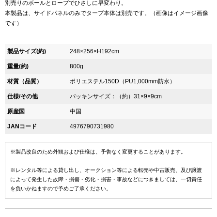
別売りのボールとロープでひさしに早変わり。
本製品は、サイドパネルのみでタープ本体は別売です。（画像はイメージ画像
です）
製品サイズ(約)
248×256×H192cm
重量(約)
800g
材質（品質）
ポリエステル150D（PU1,000mm防水）
仕様/その他
パッキンサイズ：（約）31×9×9cm
原産国
中国
JANコード
4976790731980
※製品改良のため外観および仕様は、予告なく変更することがあります。
※レンタル等による貸し出し、オークション等による転売や中古販売、及び譲渡
によって発生した故障・損傷・劣化・損害・事故などにつきましては、一切責任
を負いかねますので予めご了承ください。