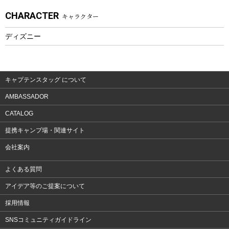
CHARACTER
キャラクター
ウェア、タオル
フィットネス
ディズニー
ウェア
アクセサリー
キャプテンスタッグ について
AMBASSADOR
CATALOG
提携キャンプ場・関連サイト
会社案内
よくある質問
アイデア等のご提案について
採用情報
SNSコミュニティガイドライン