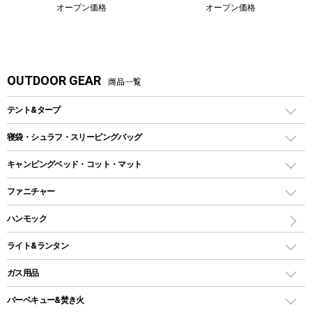
オープン価格
オープン価格
OUTDOOR GEAR
商品一覧
テント&タープ
テント
寝袋・シュラフ・スリーピングバッグ
ドームテント
レクタングラー型（封筒型）シュラフ
キャンピングベッド・コット・マット
ツールームテント
マミー型（人形型）シュラフ
キャンピングベッド・コット
ファニチャー
ワンポールテント
インナーシュラフ
マット
アウトドアテーブル
ハンモック
シェルターテント
インフレータブルマット
ワンタッチテント
アウトドアチェア
ライト&ランタン
ピロー
ソロテント
レジャーシート
LEDランタン
ガス用品
ロッジ型・オリジナルテント
ファニチャーアクセサリー
ガスランタン
ガスバーナー
タープ
バーベキュー&焚き火