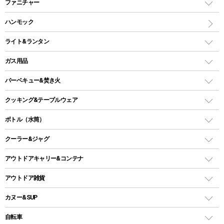
キャンピングベッド・コット
ファニチャー
ワンポールテント
インナーシュラフ
マット
アウトドアテーブル
ハンモック
シェルターテント
インフレータブルマット
ワンタッチテント
アウトドアチェア
ライト&ランタン
ピロー
ソロテント
レジャーシート
LEDランタン
ガス用品
ロッジ型・オリジナルテント
ファニチャーアクセサリー
ガスランタン
ガスバーナー
タープ
バーベキュー&焚き火
オイルランタン
ガスコンロ
ヘキサタープ
バーベキューコンロ、グリル
クッキング&テーブルウェア
ランタンスタンド
スクエアタープ（レクタタープ）
ガス缶
スタンダードタイプグリル
ダッチオーブン
ボトル（水筒）
LEDライト
メッシュタープ
ガスランタン
焚き火台タイプ（ロースタイル）グリル
スキレット
ステンレスボトル
クーラー&ジャグ
自立式タープ
ヘッドライト
ガストーチ、ライター
卓上タイプグリル
ホットサンドメーカー
シェルター（スクリーンタープ）
スクリュータイプ
キャンドル
クーラーボックス
アウトドアキャリー&コンテナ
パーティータイプグリル
クッカー、コッヘル
パラソル
コップ付きタイプ
多用途タイプグリル
クーラーバッグ
アウトドアキャリー
アウトドア雑貨
クッカーセット
テントアクセサリー
ワンタッチタイプ
ソロキャンプ用グリル
ウォータージャグ
コンテナ
バックパック&バッグ
カヌー&SUP
プラスチックボトル
シェラカップ
ペグ
鉄板、アミ
ウォーターボトル
デイパック、ウェストバッグ
ディズニーボトル
ポール
クッキングツール
インフレータブル
自転車
焚き火台&ストーブ
保冷剤