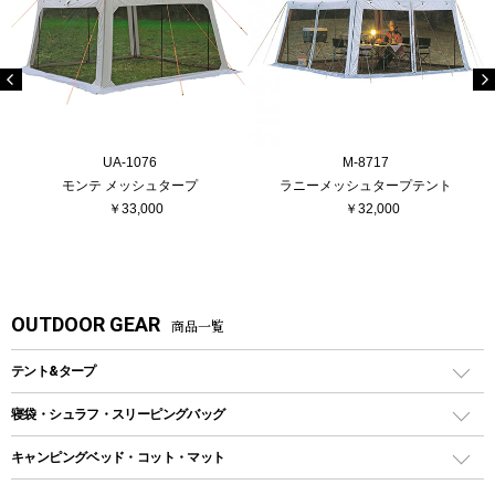
UA-1076
M-8717
モンテ メッシュタープ
ラニーメッシュタープテント
￥33,000
￥32,000
OUTDOOR GEAR
商品一覧
テント&タープ
テント
寝袋・シュラフ・スリーピングバッグ
ドームテント
レクタングラー型（封筒型）シュラフ
キャンピングベッド・コット・マット
ツールームテント
マミー型（人形型）シュラフ