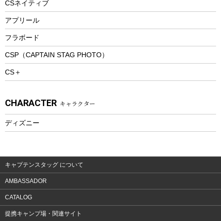
CSネイティブ
トレッキング
アプリール
トレッキングステッキ
フラボード
トレッキングアクセサリー
CSP（CAPTAIN STAG PHOTO）
プレイグッズ
CS＋
ウェルネス
アクセサリー
CHARACTER
キャラクター
ウェア、タオル
フィットネス
ディズニー
ウェア
アクセサリー
キャプテンスタッグ について
AMBASSADOR
CATALOG
提携キャンプ場・関連サイト