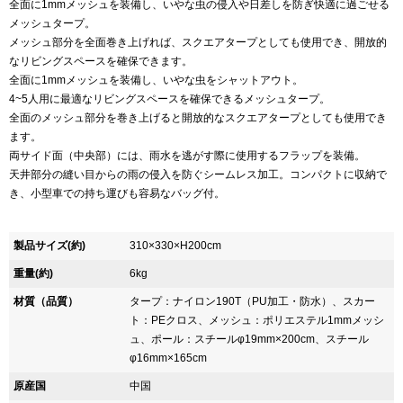
全面に1mmメッシュを装備し、いやな虫の侵入や日差しを防ぎ快適に過ごせる
メッシュタープ。
メッシュ部分を全面巻き上げれば、スクエアタープとしても使用でき、開放的
なリビングスペースを確保できます。
全面に1mmメッシュを装備し、いやな虫をシャットアウト。
4~5人用に最適なリビングスペースを確保できるメッシュタープ。
全面のメッシュ部分を巻き上げると開放的なスクエアタープとしても使用でき
ます。
両サイド面（中央部）には、雨水を逃がす際に使用するフラップを装備。
天井部分の縫い目からの雨の侵入を防ぐシームレス加工。コンパクトに収納で
き、小型車での持ち運びも容易なバッグ付。
製品サイズ(約)
310×330×H200cm
重量(約)
6kg
材質（品質）
タープ：ナイロン190T（PU加工・防水）、スカー
ト：PEクロス、メッシュ：ポリエステル1mmメッシ
ュ、ポール：スチールφ19mm×200cm、スチール
φ16mm×165cm
原産国
中国