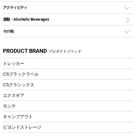
リュック、バックパック
グランドシート
トング
カヌー
火起こし
折りたたみ自転車
アクティビティ
トートバッグ、サコッシュ
ガイドロープ
ナイフ
カヤック
火消し
スポーツサイクル
マリン
酒類・Alcoholic Beverages
ショッピングキャリー
ツール
食器類
SUP
バーベキューツール
シティサイクル
スーツケース
ボディボード
その他
カトラリー
パドル
焚き火アクセサリー
子供向け自転車
その他アウトドア雑貨
ラッシュガード
ガーデニング
タンブラー
フローティングベスト
スモーカー、燻製器
自転車部品
ビーチサンダル
カラビナ
PRODUCT BRAND
プロダクトブランド
湯たんぽ
マグカップ、カップ
ヘルメット
燃料・着火剤・炭
テント
自転車用アクセサリー
レイン
防災用品
ステンレスボトル
エアーポンプ
トレッカー
パラソル
スプレー関係
自転車ウェア
フードボトル
フローティングベスト
アクセサリー
ツール、他
CSブラックラベル
ヘルメット
コーヒー&ミル
CSクラシックス
エアーポンプ
トレー
エクスギア
ビーチテント
ランチョンマット
モンテ
ウィンター
ランチボックス
キャンプアウト
スノーシュー
ピクニックセット
防寒ウェア
ビヨンドストレージ
ツール&アクセサリー