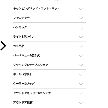
ドームテント
レクタングラー型（封筒型）シュラフ
キャンピングベッド・コット・マット
ツールームテント
マミー型（人形型）シュラフ
キャンピングベッド・コット
ファニチャー
ワンポールテント
インナーシュラフ
マット
アウトドアテーブル
ハンモック
シェルターテント
インフレータブルマット
ワンタッチテント
アウトドアチェア
ライト&ランタン
ピロー
ソロテント
レジャーシート
LEDランタン
ガス用品
ロッジ型・オリジナルテント
ファニチャーアクセサリー
ガスランタン
ガスバーナー
タープ
バーベキュー&焚き火
オイルランタン
ガスコンロ
ヘキサタープ
バーベキューコンロ、グリル
クッキング&テーブルウェア
ランタンスタンド
スクエアタープ（レクタタープ）
ガス缶
スタンダードタイプグリル
ダッチオーブン
ボトル（水筒）
LEDライト
メッシュタープ
ガスランタン
焚き火台タイプ（ロースタイル）グリル
スキレット
ステンレスボトル
クーラー&ジャグ
自立式タープ
ヘッドライト
ガストーチ、ライター
卓上タイプグリル
ホットサンドメーカー
シェルター（スクリーンタープ）
スクリュータイプ
キャンドル
クーラーボックス
アウトドアキャリー&コンテナ
パーティータイプグリル
クッカー、コッヘル
パラソル
コップ付きタイプ
多用途タイプグリル
クーラーバッグ
アウトドアキャリー
アウトドア雑貨
クッカーセット
テントアクセサリー
ワンタッチタイプ
ソロキャンプ用グリル
ウォータージャグ