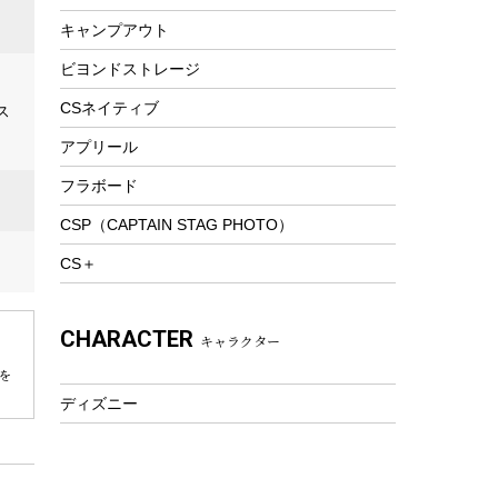
スノーシュー
ピクニックセット
キャンプアウト
防寒ウェア
ビヨンドストレージ
ツール&アクセサリー
トレッキング
CSネイティブ
ス
トレッキングステッキ
アプリール
トレッキングアクセサリー
フラボード
プレイグッズ
CSP（CAPTAIN STAG PHOTO）
ウェルネス
CS＋
アクセサリー
ウェア、タオル
CHARACTER
キャラクター
フィットネス
を
ウェア
ディズニー
アクセサリー