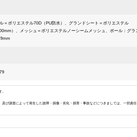
ール＝ポリエステル70D（PU防水）、グランドシート＝ポリエステル
1,000mm）、メッシュ＝ポリエステルノーシームメッシュ、ポール：グラ
9mm
79
す。
、及び譲渡によって発生した故障・損傷・劣化・損害・事故などにつきましては、一切責任