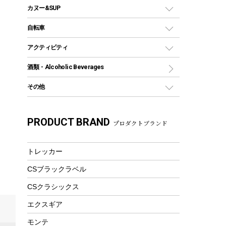
コンテナ
バックパック&バッグ
カヌー&SUP
プラスチックボトル
シェラカップ
ペグ
鉄板、アミ
ビーチやアウトドア、子供の水遊
ウォーターボトル
デイパック、ウェストバッグ
ディズニーボトル
ポール
クッキングツール
インフレータブル
自転車
焚き火台&ストーブ
保冷剤
リュック、バックパック
グランドシート
トング
カヌー
火起こし
折りたたみ自転車
アクティビティ
トートバッグ、サコッシュ
ガイドロープ
ナイフ
カヤック
火消し
スポーツサイクル
マリン
酒類・Alcoholic Beverages
ショッピングキャリー
ツール
食器類
SUP
バーベキューツール
シティサイクル
スーツケース
ボディボード
その他
カトラリー
パドル
焚き火アクセサリー
子供向け自転車
その他アウトドア雑貨
ラッシュガード
ガーデニング
タンブラー
フローティングベスト
スモーカー、燻製器
自転車部品
ビーチサンダル
カラビナ
PRODUCT BRAND
湯たんぽ
マグカップ、カップ
プロダクトブランド
ヘルメット
燃料・着火剤・炭
テント
自転車用アクセサリー
レイン
防災用品
ステンレスボトル
エアーポンプ
パラソル
スプレー関係
自転車ウェア
トレッカー
フードボトル
フローティングベスト
アクセサリー
ツール、他
CSブラックラベル
ヘルメット
コーヒー&ミル
エアーポンプ
CSクラシックス
トレー
ビーチテント
ランチョンマット
エクスギア
ウィンター
ランチボックス
モンテ