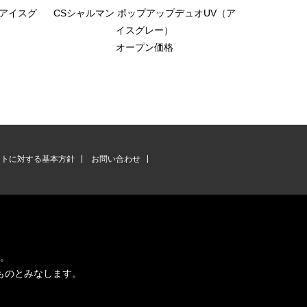
（アイスグ
CSシャルマン ポップアップデュオUV（ア
モンテ ポ
イスグレー）
オープン価格
ントに対する基本方針
お問い合わせ
す。
ものとみなします。