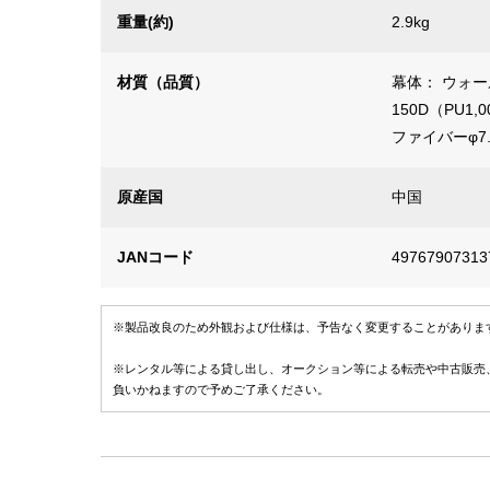
重量(約)
2.9kg
材質（品質）
幕体： ウォ
150D（PU
ファイバーφ7.
原産国
中国
JANコード
49767907313
※製品改良のため外観および仕様は、予告なく変更することがありま
※レンタル等による貸し出し、オークション等による転売や中古販売
負いかねますので予めご了承ください。