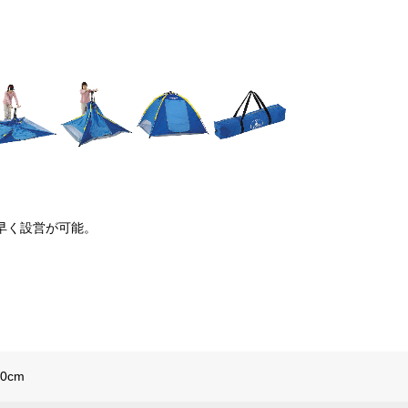
早く設営が可能。
。
30cm