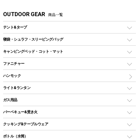
OUTDOOR GEAR
商品一覧
テント&タープ
テント
寝袋・シュラフ・スリーピングバッグ
ドームテント
レクタングラー型（封筒型）シュラフ
キャンピングベッド・コット・マット
ツールームテント
マミー型（人形型）シュラフ
キャンピングベッド・コット
ファニチャー
ワンポールテント
インナーシュラフ
マット
アウトドアテーブル
ハンモック
シェルターテント
インフレータブルマット
ワンタッチテント
アウトドアチェア
ライト&ランタン
ピロー
ソロテント
レジャーシート
LEDランタン
ガス用品
ロッジ型・オリジナルテント
ファニチャーアクセサリー
ガスランタン
ガスバーナー
タープ
バーベキュー&焚き火
オイルランタン
ガスコンロ
ヘキサタープ
バーベキューコンロ、グリル
クッキング&テーブルウェア
ランタンスタンド
スクエアタープ（レクタタープ）
ガス缶
スタンダードタイプグリル
ダッチオーブン
ボトル（水筒）
LEDライト
メッシュタープ