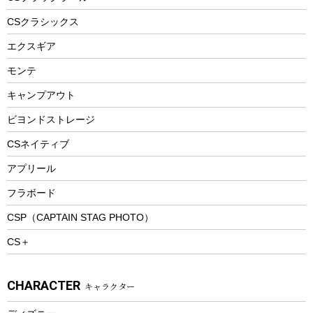
ヘルメット
コーヒー&ミル
CSクラシックス
エアーポンプ
トレー
エクスギア
ビーチテント
ランチョンマット
モンテ
ウィンター
ランチボックス
キャンプアウト
スノーシュー
ピクニックセット
防寒ウェア
ビヨンドストレージ
ツール&アクセサリー
CSネイティブ
トレッキング
アプリール
トレッキングステッキ
フラボード
トレッキングアクセサリー
CSP（CAPTAIN STAG PHOTO）
プレイグッズ
CS＋
ウェルネス
アクセサリー
CHARACTER
キャラクター
ウェア、タオル
フィットネス