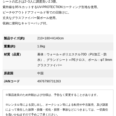
シートの広さは2~3人に調度良い2.3畳。
紫外線を95％カットするUV-PROTECTIONコーティング生地を使用。
ビーチやアウトドアフィールド等での日除けに。
丈夫なグラスファイバー製ポール使用。
収納に便利なキャリーバッグ付。
製品サイズ(約)
210×180×H140cm
重量(約)
1.8kg
材質（品質）
幕体：ウォール＝ポリエステル70D（PU加工・防
水）、グランドシート＝PEクロス、ポール：φ7.9mm
グラスファイバー
原産国
中国
JANコード
4976790731263
※製品改良のため外観および仕様は、予告なく変更することがあります。
※レンタル等による貸し出し、オークション等による転売や中古販売、及び譲渡
によって発生した故障・損傷・劣化・損害・事故などにつきましては、一切責任
を負いかねますので予めご了承ください。