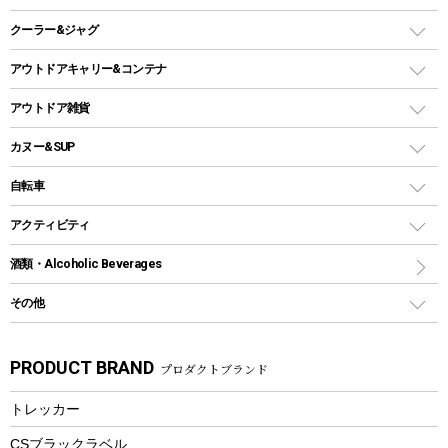
ガスランタン
焚き火台タイプ（ロースタイル）グリル
スキレット
ステンレスボトル
クーラー&ジャグ
自立式タープ
ヘッドライト
ガストーチ、ライター
卓上タイプグリル
ホットサンドメーカー
シェルター（スクリーンタープ）
スクリュータイプ
キャンドル
クーラーボックス
アウトドアキャリー&コンテナ
パーティータイプグリル
クッカー、コッヘル
パラソル
コップ付きタイプ
多用途タイプグリル
クーラーバッグ
アウトドアキャリー
アウトドア雑貨
クッカーセット
テントアクセサリー
ワンタッチタイプ
ソロキャンプ用グリル
ウォータージャグ
コンテナ
バックパック&バッグ
カヌー&SUP
プラスチックボトル
シェラカップ
ペグ
鉄板、アミ
ウォーターボトル
デイパック、ウェストバッグ
ディズニーボトル
ポール
クッキングツール
インフレータブル
自転車
焚き火台&ストーブ
保冷剤
リュック、バックパック
グランドシート
トング
カヌー
火起こし
折りたたみ自転車
アクティビティ
トートバッグ、サコッシュ
ガイドロープ
ナイフ
カヤック
火消し
スポーツサイクル
マリン
酒類・Alcoholic Beverages
ショッピングキャリー
ツール
食器類
SUP
バーベキューツール
シティサイクル
スーツケース
ボディボード
その他
カトラリー
パドル
焚き火アクセサリー
子供向け自転車
その他アウトドア雑貨
ラッシュガード
ガーデニング
タンブラー
フローティングベスト
スモーカー、燻製器
自転車部品
ビーチサンダル
カラビナ
PRODUCT BRAND
プロダクトブランド
湯たんぽ
マグカップ、カップ
ヘルメット
燃料・着火剤・炭
テント
自転車用アクセサリー
レイン
防災用品
ステンレスボトル
エアーポンプ
トレッカー
パラソル
スプレー関係
自転車ウェア
フードボトル
フローティングベスト
アクセサリー
ツール、他
CSブラックラベル