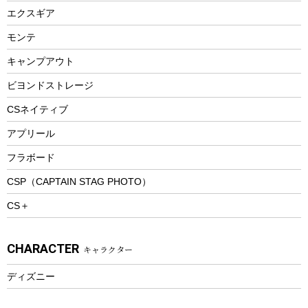
トレー
エクスギア
ビーチテント
ランチョンマット
モンテ
ウィンター
ランチボックス
キャンプアウト
スノーシュー
ピクニックセット
防寒ウェア
ビヨンドストレージ
ツール&アクセサリー
CSネイティブ
トレッキング
アプリール
トレッキングステッキ
フラボード
トレッキングアクセサリー
CSP（CAPTAIN STAG PHOTO）
プレイグッズ
CS＋
ウェルネス
アクセサリー
CHARACTER
キャラクター
ウェア、タオル
フィットネス
ディズニー
ウェア