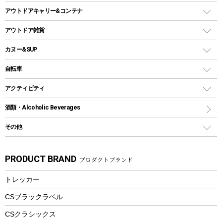
ホットサンドメーカー
シェルター（スクリーンタープ）
スクリュータイプ
キャンドル
クーラーボックス
アウトドアキャリー&コンテナ
パーティータイプグリル
クッカー、コッヘル
パラソル
コップ付きタイプ
多用途タイプグリル
クーラーバッグ
アウトドアキャリー
アウトドア雑貨
クッカーセット
テントアクセサリー
ワンタッチタイプ
ソロキャンプ用グリル
ウォータージャグ
コンテナ
バックパック&バッグ
カヌー&SUP
プラスチックボトル
シェラカップ
ペグ
鉄板、アミ
ウォーターボトル
デイパック、ウェストバッグ
ディズニーボトル
ポール
クッキングツール
インフレータブル
自転車
焚き火台&ストーブ
保冷剤
リュック、バックパック
グランドシート
トング
カヌー
火起こし
折りたたみ自転車
アクティビティ
トートバッグ、サコッシュ
ガイドロープ
ナイフ
カヤック
火消し
スポーツサイクル
マリン
酒類・Alcoholic Beverages
ショッピングキャリー
ツール
食器類
SUP
バーベキューツール
シティサイクル
スーツケース
ボディボード
その他
カトラリー
パドル
焚き火アクセサリー
子供向け自転車
その他アウトドア雑貨
ラッシュガード
ガーデニング
タンブラー
フローティングベスト
スモーカー、燻製器
自転車部品
ビーチサンダル
カラビナ
PRODUCT BRAND
プロダクトブランド
湯たんぽ
マグカップ、カップ
ヘルメット
燃料・着火剤・炭
テント
自転車用アクセサリー
レイン
防災用品
ステンレスボトル
エアーポンプ
トレッカー
パラソル
スプレー関係
自転車ウェア
フードボトル
フローティングベスト
アクセサリー
ツール、他
CSブラックラベル
ヘルメット
コーヒー&ミル
CSクラシックス
エアーポンプ