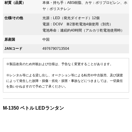
材質（品質）
本体・持ち手：ABS樹脂、カサ：ポリプロピレン、ホ
ヤ：ポリスチレン
仕様/その他
光源：LED（発光ダイオード）12個
電源：DC6V 単2形乾電池4個使用（別売）
電池寿命：連続約40時間（アルカリ乾電池使用時）
原産国
中国
JANコード
4976790713504
※製品改良のため外観および仕様は、予告なく変更することがあります。
※レンタル等による貸し出し、オークション等による転売や中古販売、及び譲渡
によって発生した故障・損傷・劣化・損害・事故などにつきましては、一切責任
を負いかねますので予めご了承ください。
M-1350 ペトル LEDランタン