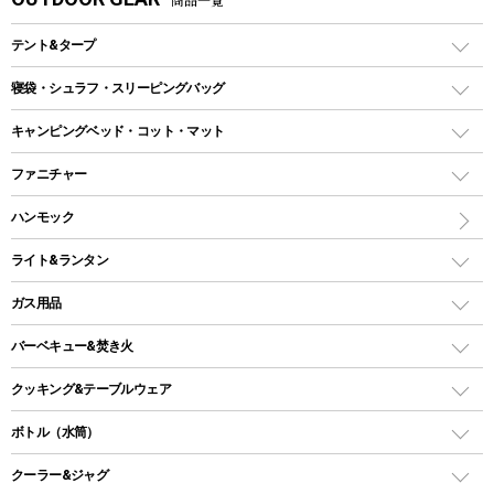
テント&タープ
テント
寝袋・シュラフ・スリーピングバッグ
ドームテント
レクタングラー型（封筒型）シュラフ
キャンピングベッド・コット・マット
ツールームテント
マミー型（人形型）シュラフ
キャンピングベッド・コット
ファニチャー
ワンポールテント
インナーシュラフ
マット
アウトドアテーブル
ハンモック
シェルターテント
インフレータブルマット
ワンタッチテント
アウトドアチェア
ライト&ランタン
ピロー
ソロテント
レジャーシート
LEDランタン
ガス用品
ロッジ型・オリジナルテント
ファニチャーアクセサリー
ガスランタン
ガスバーナー
タープ
バーベキュー&焚き火
オイルランタン
ガスコンロ
ヘキサタープ
バーベキューコンロ、グリル
クッキング&テーブルウェア
ランタンスタンド
スクエアタープ（レクタタープ）
ガス缶
スタンダードタイプグリル
ダッチオーブン
ボトル（水筒）
LEDライト
メッシュタープ
ガスランタン
焚き火台タイプ（ロースタイル）グリル
スキレット
ステンレスボトル
クーラー&ジャグ
自立式タープ
ヘッドライト
ガストーチ、ライター
卓上タイプグリル