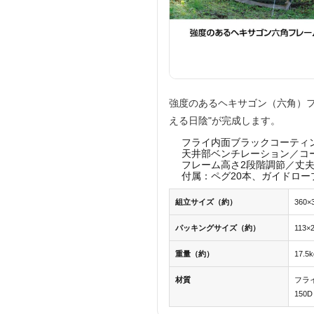
強度のあるヘキサゴン（六角）
える日陰"が完成します。
フライ内面ブラックコーティング
天井部ベンチレーション／コ
フレーム高さ2段階調節／丈
付属：ペグ20本、ガイドロー
組立サイズ（約）
360×
パッキングサイズ（約）
113×
重量（約）
17.5k
材質
フラ
150