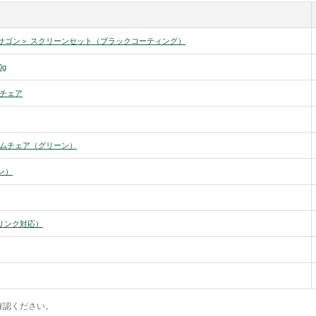
キサゴン＞ スクリーンセット（ブラックコーティング）
0g
きチェア
アームチェア（グリーン）
ン）
ドリンク対応）
確認ください。