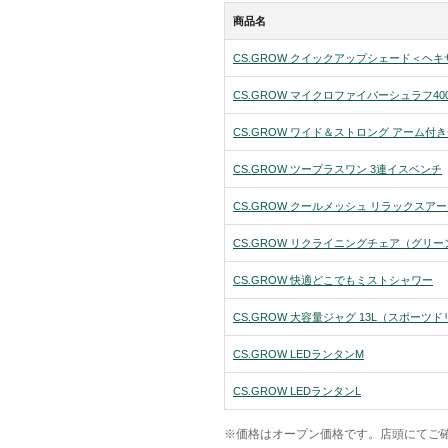
商品名
CS.GROW クイックアップシェード＜ヘ
CS.GROW マイクロファイバーシュラフ40
CS.GROW ワイド＆ストロング アーム付
CS.GROW ツープラスワン 3連イスベンチ
CS.GROW クールメッシュ リラックス
CS.GROW リクライニングチェア（グリー
CS.GROW 快適どこでもミストシャワー
CS.GROW 大容量ジャグ 13L（スポーツ
CS.GROW LEDランタンM
CS.GROW LEDランタンL
※価格はオープン価格です。店頭にてご