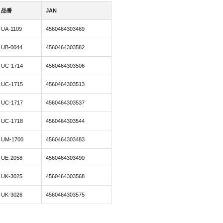
品番
JAN
UA-1109
4560464303469
UB-0044
4560464303582
UC-1714
4560464303506
UC-1715
4560464303513
UC-1717
4560464303537
UC-1718
4560464303544
UM-1700
4560464303483
UE-2058
4560464303490
UK-3025
4560464303568
UK-3026
4560464303575