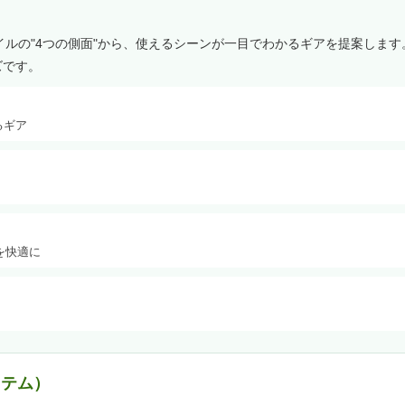
イルの"4つの側面"から、使えるシーンが一目でわかるギアを提案します
ズです。
るギア
を快適に
イテム）