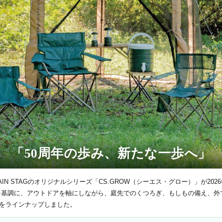
「50周年の歩み、新たな一歩へ」
AIN STAGのオリジナルシリーズ「CS.GROW（シーエス・グロー）」が20
を基調に、アウトドアを軸にしながら、庭先でのくつろぎ、もしもの備え、外で
）をラインナップしました。