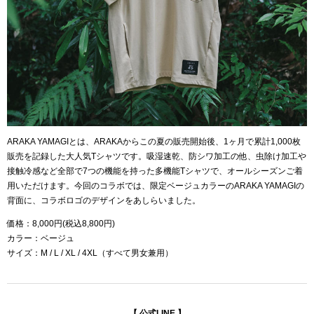
ARAKA YAMAGIとは、ARAKAからこの夏の販売開始後、1ヶ月で累計1,000枚
販売を記録した大人気Tシャツです。吸湿速乾、防シワ加工の他、虫除け加工や
接触冷感など全部で7つの機能を持った多機能Tシャツで、オールシーズンご着
用いただけます。今回のコラボでは、限定ベージュカラーのARAKA YAMAGIの
背面に、コラボロゴのデザインをあしらいました。
価格：8,000円(税込8,800円)
カラー：ベージュ
サイズ：M / L / XL / 4XL（すべて男女兼用）
【 公式LINE 】