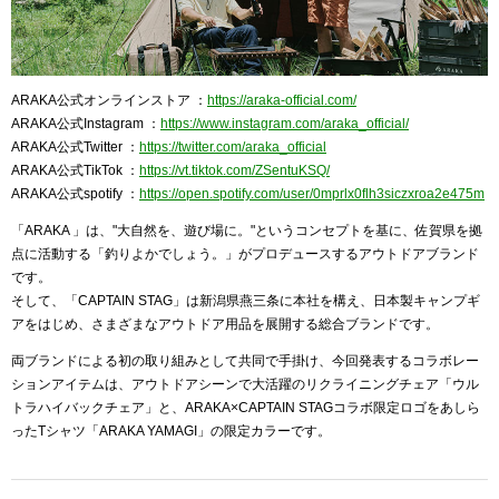
ARAKA公式オンラインストア ：
https://araka-official.com/
ARAKA公式Instagram ：
https://www.instagram.com/araka_official/
ARAKA公式Twitter ：
https://twitter.com/araka_official
ARAKA公式TikTok ：
https://vt.tiktok.com/ZSentuKSQ/
ARAKA公式spotify ：
https://open.spotify.com/user/0mprlx0flh3siczxroa2e475m
「ARAKA 」は、"大自然を、遊び場に。"というコンセプトを基に、佐賀県を拠
点に活動する「釣りよかでしょう。」がプロデュースするアウトドアブランド
です。
そして、「CAPTAIN STAG」は新潟県燕三条に本社を構え、日本製キャンプギ
アをはじめ、さまざまなアウトドア用品を展開する総合ブランドです。
両ブランドによる初の取り組みとして共同で手掛け、今回発表するコラボレー
ションアイテムは、アウトドアシーンで大活躍のリクライニングチェア「ウル
トラハイバックチェア」と、ARAKA×CAPTAIN STAGコラボ限定ロゴをあしら
ったTシャツ「ARAKA YAMAGI」の限定カラーです。