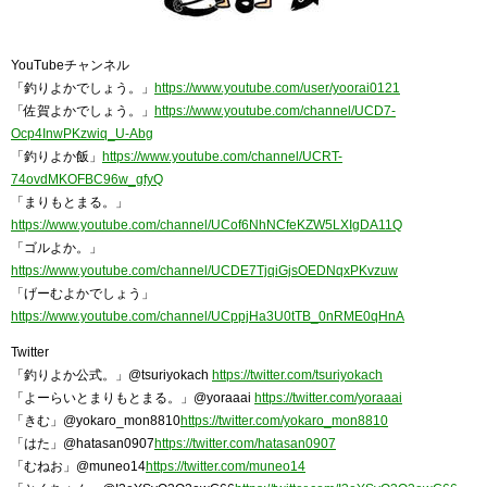
YouTubeチャンネル
「釣りよかでしょう。」
https://www.youtube.com/user/yoorai0121
「佐賀よかでしょう。」
https://www.youtube.com/channel/UCD7-
Ocp4InwPKzwiq_U-Abg
「釣りよか飯」
https://www.youtube.com/channel/UCRT-
74ovdMKOFBC96w_gfyQ
「まりもとまる。」
https://www.youtube.com/channel/UCof6NhNCfeKZW5LXIgDA11Q
「ゴルよか。」
https://www.youtube.com/channel/UCDE7TjqiGjsOEDNqxPKvzuw
「げーむよかでしょう」
https://www.youtube.com/channel/UCppjHa3U0tTB_0nRME0qHnA
Twitter
「釣りよか公式。」@tsuriyokach
https://twitter.com/tsuriyokach
「よーらいとまりもとまる。」@yoraaai
https://twitter.com/yoraaai
「きむ」@yokaro_mon8810
https://twitter.com/yokaro_mon8810
「はた」@hatasan0907
https://twitter.com/hatasan0907
「むねお」@muneo14
https://twitter.com/muneo14