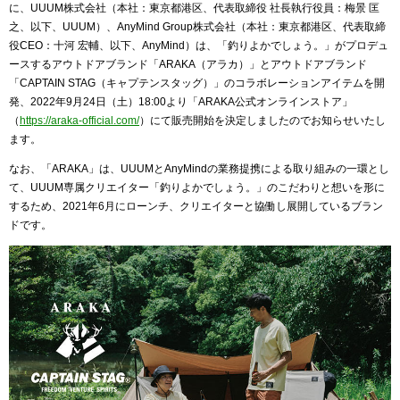
に、UUUM株式会社（本社：東京都港区、代表取締役 社長執行役員：梅景 匡
之、以下、UUUM）、AnyMind Group株式会社（本社：東京都港区、代表取締
役CEO：十河 宏輔、以下、AnyMind）は、「釣りよかでしょう。」がプロデュ
ースするアウトドアブランド「ARAKA（アラカ）」とアウトドアブランド
「CAPTAIN STAG（キャプテンスタッグ）」のコラボレーションアイテムを開
発、2022年9月24日（土）18:00より「ARAKA公式オンラインストア」
（
https://araka-official.com/
）にて販売開始を決定しましたのでお知らせいたし
ます。
なお、「ARAKA」は、UUUMとAnyMindの業務提携による取り組みの一環とし
て、UUUM専属クリエイター「釣りよかでしょう。」のこだわりと想いを形に
するため、2021年6月にローンチ、クリエイターと協働し展開しているブラン
ドです。