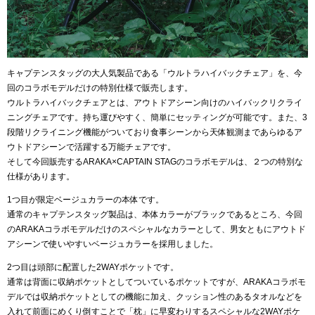
キャプテンスタッグの大人気製品である「ウルトラハイバックチェア」を、今
回のコラボモデルだけの特別仕様で販売します。
ウルトラハイバックチェアとは、アウトドアシーン向けのハイバックリクライ
ニングチェアです。持ち運びやすく、簡単にセッティングが可能です。また、3
段階リクライニング機能がついており食事シーンから天体観測まであらゆるア
ウトドアシーンで活躍する万能チェアです。
そして今回販売するARAKA×CAPTAIN STAGのコラボモデルは、２つの特別な
仕様があります。
1つ目が限定ベージュカラーの本体です。
通常のキャプテンスタッグ製品は、本体カラーがブラックであるところ、今回
のARAKAコラボモデルだけのスペシャルなカラーとして、男女ともにアウトド
アシーンで使いやすいベージュカラーを採用しました。
2つ目は頭部に配置した2WAYポケットです。
通常は背面に収納ポケットとしてついているポケットですが、ARAKAコラボモ
デルでは収納ポケットとしての機能に加え、クッション性のあるタオルなどを
入れて前面にめくり倒すことで「枕」に早変わりするスペシャルな2WAYポケ