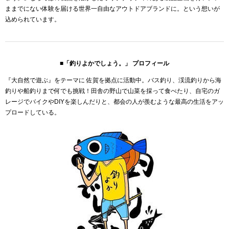
ままでにない体験を届ける世界一自由なアウトドアブランドに。という想いが
込められています。
■「釣りよかでしょう。」 プロフィール
『大自然で遊ぶ』をテーマに 佐賀を拠点に活動中。バス釣り、渓流釣りから海
釣りや船釣りまで何でも挑戦！田舎の野山で山菜を採って食べたり、自宅のガ
レージでバイクやDIYを楽しんだりと、都会の人が羨むような最高の生活をアッ
プロードしている。