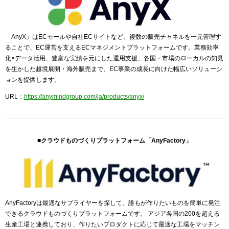
「AnyX」はECモールや自社ECサイトなど、複数の販売チャネルを一元管理す
ることで、EC運営を支えるECマネジメントプラットフォームです。業務効率
化×データ活用、豊富な実績を元にした運用支援、各国・市場のローカルの知見
を生かした越境展開・海外販売まで、EC事業の成長に向けた幅広いソリューシ
ョンを提供します。
URL：
https://anymindgroup.com/ja/products/anyx/
■クラウドものづくりプラットフォーム「AnyFactory」
AnyFactoryは最適なサプライヤーを探して、誰もが作りたいものを簡単に発注
できるクラウドものづくりプラットフォームです。 アジア各国の200を超える
生産工場と連携しており、作りたいプロダクトに応じて最適な工場をマッチン