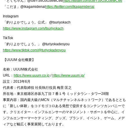
「とくちゃん」@I3eYSvO3O3ewC66
https://twitter.com/I3eYSvO3O3ewC66
「こだま」@ikagamidenai
https://twitter.com/ikagamidenai
Instagram
「釣りよかでしょう。公式」 @tsuriyokach
https://www.instagram.com/tsuriyokach
TikTok
「釣りよかでしょう。」 @turiyokadesyou
https://www.tiktok.com/@turiyokadesyou
【UUUM 会社概要】
名称：UUUM株式会社
URL：
https://www.uuum.co.jp
/
https://www.uuum.jp/
設立：2013年6月
代表者：代表取締役 社長執行役員 梅景 匡之
所在地：東京都港区赤坂九丁目７番１号 ミッドタウン・タワー28階
事業内容：国内最大級のMCN（マルチチャンネルネットワーク）であるととも
に「新しい体験」をコドモゴコロある発想で提供するコンテンツカンパニーで
す。クリエイター・インフルエンサーのマネジメント・サポートを中心に、イ
ンフルエンサーマーケティング、グッズ、ブランド、イベント、ゲーム、メデ
ィアなど幅広く事業展開しております。