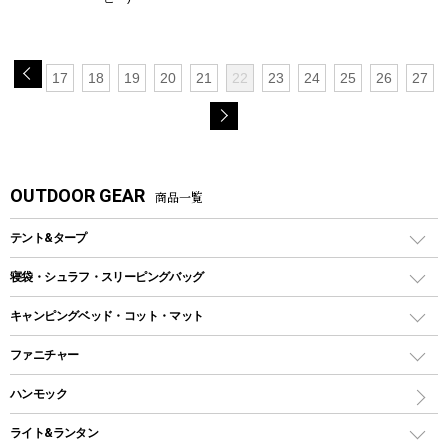
17
18
19
20
21
22
23
24
25
26
27
OUTDOOR GEAR
商品一覧
テント&タープ
テント
寝袋・シュラフ・スリーピングバッグ
ドームテント
レクタングラー型（封筒型）シュラフ
キャンピングベッド・コット・マット
ツールームテント
マミー型（人形型）シュラフ
キャンピングベッド・コット
ファニチャー
ワンポールテント
インナーシュラフ
マット
アウトドアテーブル
ハンモック
シェルターテント
インフレータブルマット
ワンタッチテント
アウトドアチェア
ライト&ランタン