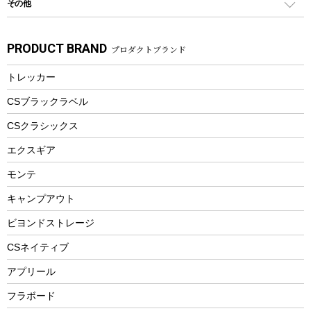
その他
カトラリー
パドル
焚き火アクセサリー
子供向け自転車
その他アウトドア雑貨
ラッシュガード
ガーデニング
タンブラー
フローティングベスト
スモーカー、燻製器
自転車部品
ビーチサンダル
カラビナ
PRODUCT BRAND
プロダクトブランド
湯たんぽ
マグカップ、カップ
ヘルメット
燃料・着火剤・炭
テント
自転車用アクセサリー
レイン
防災用品
ステンレスボトル
エアーポンプ
トレッカー
パラソル
スプレー関係
自転車ウェア
フードボトル
フローティングベスト
アクセサリー
ツール、他
CSブラックラベル
ヘルメット
コーヒー&ミル
CSクラシックス
エアーポンプ
トレー
エクスギア
ビーチテント
ランチョンマット
モンテ
ウィンター
ランチボックス
キャンプアウト
スノーシュー
ピクニックセット
防寒ウェア
ビヨンドストレージ
ツール&アクセサリー
CSネイティブ
トレッキング
アプリール
トレッキングステッキ
フラボード
トレッキングアクセサリー