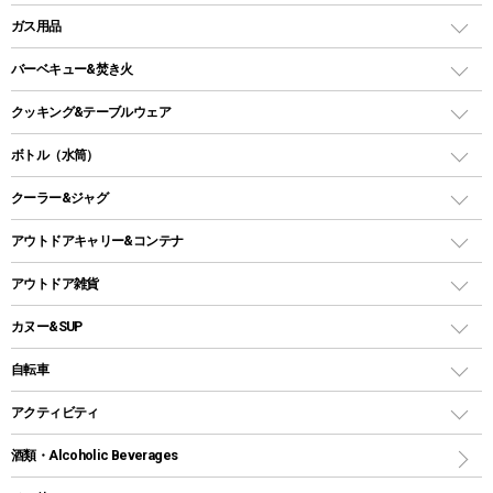
ピロー
ソロテント
レジャーシート
LEDランタン
ガス用品
ロッジ型・オリジナルテント
ファニチャーアクセサリー
ガスランタン
ガスバーナー
タープ
バーベキュー&焚き火
オイルランタン
ガスコンロ
ヘキサタープ
バーベキューコンロ、グリル
クッキング&テーブルウェア
ランタンスタンド
スクエアタープ（レクタタープ）
ガス缶
スタンダードタイプグリル
ダッチオーブン
ボトル（水筒）
LEDライト
メッシュタープ
ガスランタン
焚き火台タイプ（ロースタイル）グリル
スキレット
ステンレスボトル
クーラー&ジャグ
自立式タープ
ヘッドライト
ガストーチ、ライター
卓上タイプグリル
ホットサンドメーカー
シェルター（スクリーンタープ）
スクリュータイプ
キャンドル
クーラーボックス
アウトドアキャリー&コンテナ
パーティータイプグリル
クッカー、コッヘル
パラソル
コップ付きタイプ
多用途タイプグリル
クーラーバッグ
アウトドアキャリー
アウトドア雑貨
クッカーセット
テントアクセサリー
ワンタッチタイプ
ソロキャンプ用グリル
ウォータージャグ
コンテナ
バックパック&バッグ
カヌー&SUP
プラスチックボトル
シェラカップ
ペグ
鉄板、アミ
ウォーターボトル
デイパック、ウェストバッグ
ディズニーボトル
ポール
クッキングツール
インフレータブル
自転車
焚き火台&ストーブ
保冷剤
リュック、バックパック
グランドシート
トング
カヌー
火起こし
折りたたみ自転車
アクティビティ
トートバッグ、サコッシュ
ガイドロープ
ナイフ
カヤック
火消し
スポーツサイクル
マリン
酒類・Alcoholic Beverages
ショッピングキャリー
ツール
食器類
SUP
バーベキューツール
シティサイクル
スーツケース
ボディボード