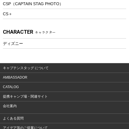
CSP（CAPTAIN STAG PHOTO）
プレイグッズ
CS＋
ウェルネス
アクセサリー
CHARACTER
キャラクター
ウェア、タオル
フィットネス
ディズニー
ウェア
アクセサリー
キャプテンスタッグ について
AMBASSADOR
CATALOG
提携キャンプ場・関連サイト
会社案内
よくある質問
アイデア等のご提案について