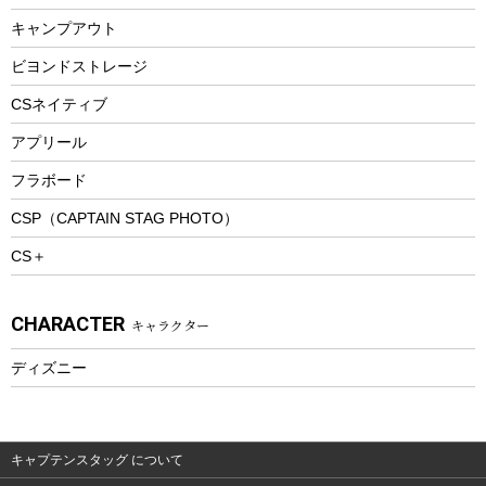
ランチボックス
キャンプアウト
スノーシュー
ピクニックセット
防寒ウェア
ビヨンドストレージ
ツール&アクセサリー
CSネイティブ
トレッキング
アプリール
トレッキングステッキ
フラボード
トレッキングアクセサリー
CSP（CAPTAIN STAG PHOTO）
プレイグッズ
CS＋
ウェルネス
アクセサリー
CHARACTER
キャラクター
ウェア、タオル
フィットネス
ディズニー
ウェア
アクセサリー
キャプテンスタッグ について