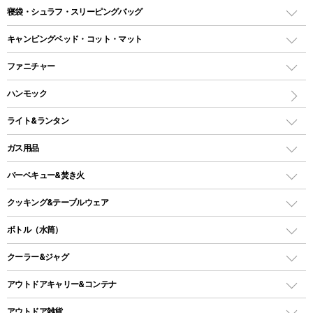
テント
寝袋・シュラフ・スリーピングバッグ
ドームテント
レクタングラー型（封筒型）シュラフ
キャンピングベッド・コット・マット
ツールームテント
マミー型（人形型）シュラフ
キャンピングベッド・コット
ファニチャー
ワンポールテント
インナーシュラフ
マット
アウトドアテーブル
ハンモック
シェルターテント
インフレータブルマット
ワンタッチテント
アウトドアチェア
ライト&ランタン
ピロー
ソロテント
レジャーシート
LEDランタン
ガス用品
ロッジ型・オリジナルテント
ファニチャーアクセサリー
ガスランタン
ガスバーナー
タープ
バーベキュー&焚き火
オイルランタン
ガスコンロ
ヘキサタープ
バーベキューコンロ、グリル
クッキング&テーブルウェア
ランタンスタンド
スクエアタープ（レクタタープ）
ガス缶
スタンダードタイプグリル
ダッチオーブン
ボトル（水筒）
LEDライト
メッシュタープ
ガスランタン
焚き火台タイプ（ロースタイル）グリル
スキレット
ステンレスボトル
クーラー&ジャグ
自立式タープ
ヘッドライト
ガストーチ、ライター
卓上タイプグリル
ホットサンドメーカー
シェルター（スクリーンタープ）
スクリュータイプ
キャンドル
クーラーボックス
アウトドアキャリー&コンテナ
パーティータイプグリル
クッカー、コッヘル
パラソル
コップ付きタイプ
多用途タイプグリル
クーラーバッグ
アウトドアキャリー
アウトドア雑貨