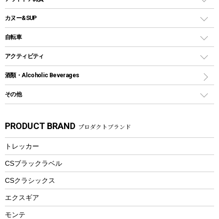
クッカーセット
テントアクセサリー
ワンタッチタイプ
ソロキャンプ用グリル
ウォータージャグ
コンテナ
バックパック&バッグ
カヌー&SUP
プラスチックボトル
シェラカップ
ペグ
鉄板、アミ
ウォーターボトル
デイパック、ウェストバッグ
ディズニーボトル
ポール
クッキングツール
インフレータブル
自転車
焚き火台&ストーブ
保冷剤
リュック、バックパック
グランドシート
トング
カヌー
火起こし
折りたたみ自転車
アクティビティ
トートバッグ、サコッシュ
ガイドロープ
ナイフ
カヤック
火消し
スポーツサイクル
マリン
酒類・Alcoholic Beverages
ショッピングキャリー
ツール
食器類
SUP
バーベキューツール
シティサイクル
スーツケース
ボディボード
その他
カトラリー
パドル
焚き火アクセサリー
子供向け自転車
その他アウトドア雑貨
ラッシュガード
ガーデニング
タンブラー
フローティングベスト
スモーカー、燻製器
自転車部品
ビーチサンダル
カラビナ
PRODUCT BRAND
プロダクトブランド
湯たんぽ
マグカップ、カップ
ヘルメット
燃料・着火剤・炭
テント
自転車用アクセサリー
レイン
防災用品
ステンレスボトル
エアーポンプ
トレッカー
パラソル
スプレー関係
自転車ウェア
フードボトル
フローティングベスト
アクセサリー
ツール、他
CSブラックラベル
ヘルメット
コーヒー&ミル
CSクラシックス
エアーポンプ
トレー
エクスギア
ビーチテント
ランチョンマット
モンテ
ウィンター