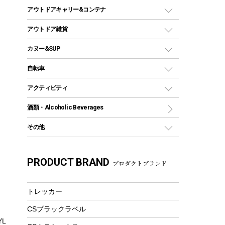
ホットサンドメーカー
シェルター（スクリーンタープ）
スクリュータイプ
キャンドル
クーラーボックス
アウトドアキャリー&コンテナ
パーティータイプグリル
クッカー、コッヘル
パラソル
コップ付きタイプ
多用途タイプグリル
クーラーバッグ
アウトドアキャリー
アウトドア雑貨
クッカーセット
テントアクセサリー
ワンタッチタイプ
ソロキャンプ用グリル
ウォータージャグ
コンテナ
バックパック&バッグ
カヌー&SUP
プラスチックボトル
シェラカップ
ペグ
鉄板、アミ
ウォーターボトル
）
デイパック、ウェストバッグ
ディズニーボトル
ポール
クッキングツール
インフレータブル
自転車
焚き火台&ストーブ
保冷剤
リュック、バックパック
グランドシート
トング
カヌー
火起こし
折りたたみ自転車
アクティビティ
トートバッグ、サコッシュ
ガイドロープ
ナイフ
カヤック
火消し
スポーツサイクル
マリン
酒類・Alcoholic Beverages
ショッピングキャリー
ツール
食器類
SUP
バーベキューツール
シティサイクル
スーツケース
ボディボード
その他
カトラリー
パドル
焚き火アクセサリー
子供向け自転車
その他アウトドア雑貨
ラッシュガード
ガーデニング
タンブラー
フローティングベスト
スモーカー、燻製器
自転車部品
ビーチサンダル
カラビナ
PRODUCT BRAND
湯たんぽ
マグカップ、カップ
プロダクトブランド
ヘルメット
燃料・着火剤・炭
テント
自転車用アクセサリー
レイン
防災用品
ステンレスボトル
エアーポンプ
パラソル
スプレー関係
自転車ウェア
トレッカー
フードボトル
フローティングベスト
アクセサリー
ツール、他
CSブラックラベル
ヘルメット
コーヒー&ミル
L
エアーポンプ