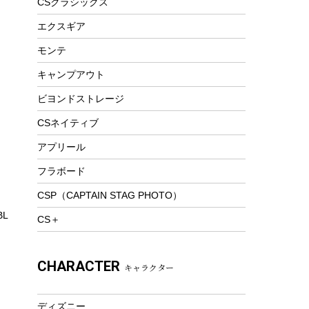
CSクラシックス
トレー
ビーチテント
ランチョンマット
エクスギア
ウィンター
ランチボックス
モンテ
スノーシュー
ピクニックセット
キャンプアウト
防寒ウェア
ビヨンドストレージ
ツール&アクセサリー
トレッキング
CSネイティブ
トレッキングステッキ
アプリール
トレッキングアクセサリー
フラボード
プレイグッズ
CSP（CAPTAIN STAG PHOTO）
ウェルネス
L
CS＋
アクセサリー
ウェア、タオル
CHARACTER
キャラクター
フィットネス
ウェア
ディズニー
アクセサリー