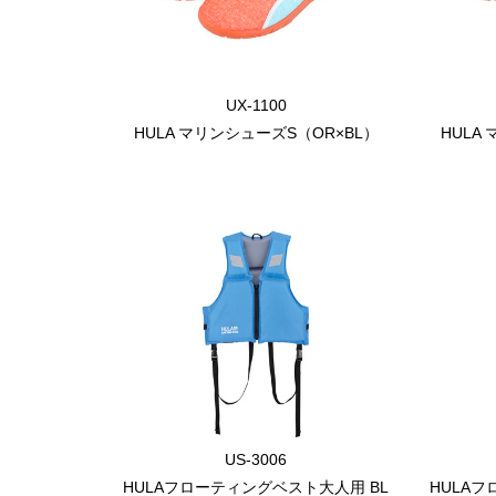
UX-1100
HULA マリンシューズS（OR×BL）
HULA
US-3006
HULAフローティングベスト大人用 BL
HULA