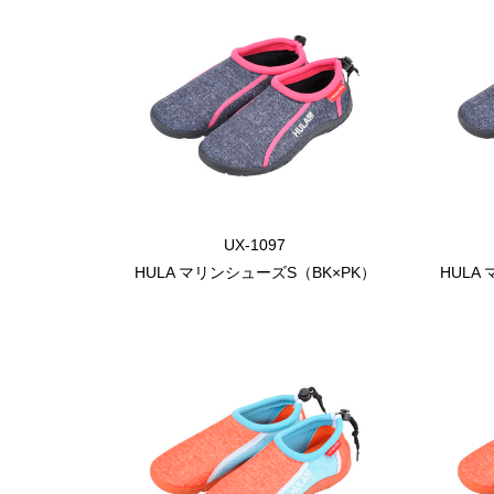
UX-1097
HULA マリンシューズS（BK×PK）
HULA