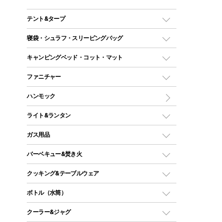
テント&タープ
テント
寝袋・シュラフ・スリーピングバッグ
ドームテント
レクタングラー型（封筒型）シュラフ
キャンピングベッド・コット・マット
ツールームテント
マミー型（人形型）シュラフ
キャンピングベッド・コット
ファニチャー
ワンポールテント
インナーシュラフ
マット
アウトドアテーブル
ハンモック
シェルターテント
インフレータブルマット
ワンタッチテント
アウトドアチェア
ライト&ランタン
）
ピロー
ソロテント
レジャーシート
LEDランタン
ガス用品
ロッジ型・オリジナルテント
ファニチャーアクセサリー
ガスランタン
ガスバーナー
タープ
バーベキュー&焚き火
オイルランタン
ガスコンロ
ヘキサタープ
バーベキューコンロ、グリル
クッキング&テーブルウェア
ランタンスタンド
スクエアタープ（レクタタープ）
ガス缶
スタンダードタイプグリル
ダッチオーブン
ボトル（水筒）
LEDライト
メッシュタープ
ガスランタン
焚き火台タイプ（ロースタイル）グリル
スキレット
ステンレスボトル
クーラー&ジャグ
自立式タープ
ヘッドライト
ガストーチ、ライター
卓上タイプグリル