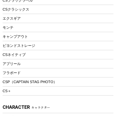
CSブラックラベル
ヘルメット
コーヒー&ミル
CSクラシックス
エアーポンプ
トレー
エクスギア
ビーチテント
ランチョンマット
モンテ
ウィンター
ランチボックス
キャンプアウト
スノーシュー
ピクニックセット
防寒ウェア
ビヨンドストレージ
ツール&アクセサリー
CSネイティブ
トレッキング
アプリール
トレッキングステッキ
フラボード
トレッキングアクセサリー
CSP（CAPTAIN STAG PHOTO）
プレイグッズ
CS＋
ウェルネス
アクセサリー
CHARACTER
キャラクター
ウェア、タオル
フィットネス