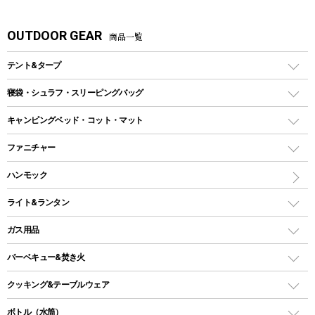
OUTDOOR GEAR
商品一覧
テント&タープ
テント
寝袋・シュラフ・スリーピングバッグ
ドームテント
レクタングラー型（封筒型）シュラフ
キャンピングベッド・コット・マット
ツールームテント
マミー型（人形型）シュラフ
キャンピングベッド・コット
ファニチャー
ワンポールテント
インナーシュラフ
マット
アウトドアテーブル
ハンモック
シェルターテント
インフレータブルマット
ワンタッチテント
アウトドアチェア
ライト&ランタン
ピロー
ソロテント
レジャーシート
LEDランタン
ガス用品
ロッジ型・オリジナルテント
ファニチャーアクセサリー
ガスランタン
ガスバーナー
タープ
バーベキュー&焚き火
オイルランタン
ガスコンロ
ヘキサタープ
バーベキューコンロ、グリル
クッキング&テーブルウェア
ランタンスタンド
スクエアタープ（レクタタープ）
ガス缶
スタンダードタイプグリル
ダッチオーブン
ボトル（水筒）