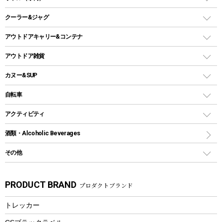
LEDライト
メッシュタープ
ガスランタン
焚き火台タイプ（ロースタイル）グリル
スキレット
ステンレスボトル
クーラー&ジャグ
自立式タープ
ヘッドライト
ガストーチ、ライター
卓上タイプグリル
ホットサンドメーカー
シェルター（スクリーンタープ）
スクリュータイプ
キャンドル
クーラーボックス
アウトドアキャリー&コンテナ
パーティータイプグリル
クッカー、コッヘル
パラソル
コップ付きタイプ
多用途タイプグリル
クーラーバッグ
アウトドアキャリー
アウトドア雑貨
クッカーセット
テントアクセサリー
ワンタッチタイプ
ソロキャンプ用グリル
ウォータージャグ
コンテナ
バックパック&バッグ
カヌー&SUP
プラスチックボトル
シェラカップ
ペグ
鉄板、アミ
ウォーターボトル
デイパック、ウェストバッグ
ディズニーボトル
ポール
クッキングツール
インフレータブル
自転車
焚き火台&ストーブ
保冷剤
リュック、バックパック
グランドシート
トング
カヌー
火起こし
折りたたみ自転車
アクティビティ
トートバッグ、サコッシュ
ガイドロープ
ナイフ
カヤック
火消し
スポーツサイクル
マリン
酒類・Alcoholic Beverages
ショッピングキャリー
ツール
食器類
SUP
バーベキューツール
シティサイクル
スーツケース
ボディボード
その他
カトラリー
パドル
焚き火アクセサリー
子供向け自転車
その他アウトドア雑貨
ラッシュガード
ガーデニング
タンブラー
フローティングベスト
スモーカー、燻製器
自転車部品
ビーチサンダル
カラビナ
PRODUCT BRAND
プロダクトブランド
湯たんぽ
マグカップ、カップ
ヘルメット
燃料・着火剤・炭
テント
自転車用アクセサリー
レイン
防災用品
ステンレスボトル
エアーポンプ
トレッカー
パラソル
スプレー関係
自転車ウェア
フードボトル
フローティングベスト
アクセサリー
ツール、他