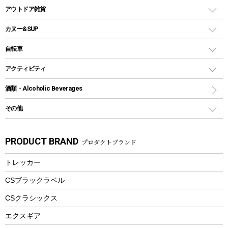
多用途タイプグリル
クーラーバッグ
アウトドアキャリー
アウトドア雑貨
クッカーセット
テントアクセサリー
ワンタッチタイプ
ソロキャンプ用グリル
ウォータージャグ
コンテナ
バックパック&バッグ
カヌー&SUP
プラスチックボトル
シェラカップ
ペグ
鉄板、アミ
ウォーターボトル
デイパック、ウェストバッグ
ディズニーボトル
ポール
クッキングツール
インフレータブル
自転車
焚き火台&ストーブ
保冷剤
リュック、バックパック
グランドシート
トング
カヌー
火起こし
折りたたみ自転車
アクティビティ
トートバッグ、サコッシュ
ガイドロープ
ナイフ
カヤック
火消し
スポーツサイクル
マリン
酒類・Alcoholic Beverages
ショッピングキャリー
ツール
食器類
SUP
バーベキューツール
シティサイクル
スーツケース
ボディボード
その他
カトラリー
パドル
焚き火アクセサリー
子供向け自転車
その他アウトドア雑貨
ラッシュガード
ガーデニング
タンブラー
フローティングベスト
スモーカー、燻製器
自転車部品
ビーチサンダル
カラビナ
PRODUCT BRAND
プロダクトブランド
湯たんぽ
マグカップ、カップ
ヘルメット
燃料・着火剤・炭
テント
自転車用アクセサリー
レイン
防災用品
ステンレスボトル
エアーポンプ
トレッカー
パラソル
スプレー関係
自転車ウェア
フードボトル
フローティングベスト
アクセサリー
ツール、他
CSブラックラベル
ヘルメット
コーヒー&ミル
CSクラシックス
エアーポンプ
トレー
エクスギア
ビーチテント
ランチョンマット