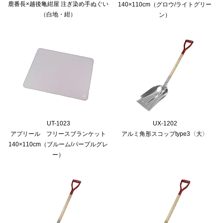
鹿番長×越後亀紺屋 注ぎ染め手ぬぐい
140×110cm（グロウ/ライトグリー
（白地・紺）
ン）
UT-1023
UX-1202
アプリール フリースブランケット
アルミ角形スコップtype3〈大〉
140×110cm（ブルーム/パープルグレ
ー）