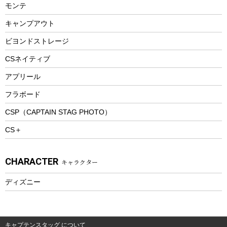
モンテ
ウィンター
ランチボックス
キャンプアウト
スノーシュー
ピクニックセット
防寒ウェア
ビヨンドストレージ
ツール&アクセサリー
CSネイティブ
トレッキング
アプリール
トレッキングステッキ
フラボード
トレッキングアクセサリー
CSP（CAPTAIN STAG PHOTO）
プレイグッズ
CS＋
ウェルネス
アクセサリー
CHARACTER
キャラクター
ウェア、タオル
フィットネス
ディズニー
ウェア
アクセサリー
キャプテンスタッグ について