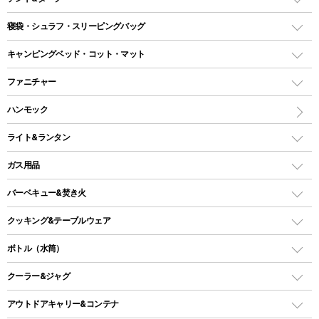
テント
寝袋・シュラフ・スリーピングバッグ
ドームテント
レクタングラー型（封筒型）シュラフ
キャンピングベッド・コット・マット
ツールームテント
マミー型（人形型）シュラフ
キャンピングベッド・コット
ファニチャー
ワンポールテント
インナーシュラフ
マット
アウトドアテーブル
ハンモック
シェルターテント
インフレータブルマット
ワンタッチテント
アウトドアチェア
ライト&ランタン
ピロー
ソロテント
レジャーシート
LEDランタン
ガス用品
ロッジ型・オリジナルテント
ファニチャーアクセサリー
ガスランタン
ガスバーナー
タープ
バーベキュー&焚き火
オイルランタン
ガスコンロ
ヘキサタープ
バーベキューコンロ、グリル
クッキング&テーブルウェア
ランタンスタンド
スクエアタープ（レクタタープ）
ガス缶
スタンダードタイプグリル
ダッチオーブン
ボトル（水筒）
LEDライト
メッシュタープ
ガスランタン
焚き火台タイプ（ロースタイル）グリル
スキレット
ステンレスボトル
クーラー&ジャグ
自立式タープ
ヘッドライト
ガストーチ、ライター
卓上タイプグリル
ホットサンドメーカー
シェルター（スクリーンタープ）
スクリュータイプ
キャンドル
クーラーボックス
アウトドアキャリー&コンテナ
パーティータイプグリル
クッカー、コッヘル
パラソル
コップ付きタイプ