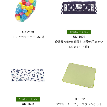
UX-2559
コラボレーション
UM-1604
PEミニカラーボール50球
鹿番長×越後亀紺屋 注ぎ染め手ぬぐい
（地染まり・紺）
UT-1022
コラボレーション
UM-1605
アプリール フリースブランケット