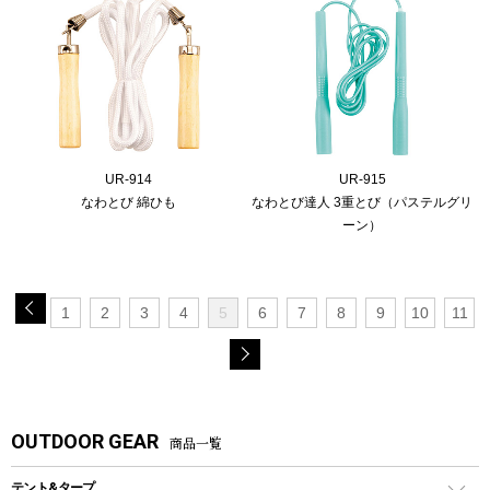
UR-914
UR-915
なわとび 綿ひも
なわとび達人 3重とび（パステルグリ
ーン）
1
2
3
4
5
6
7
8
9
10
11
OUTDOOR GEAR
商品一覧
テント&タープ