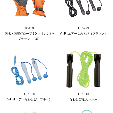
UX-1196
UR-929
防水・防寒グローブ 3D （オレンジ×
Vit Fit エアーなわとび（ブラック）
ブラック）〈S〉
UR-930
UR-913
Vit Fit エアーなわとび（ブルー）
なわとび達人 大人用