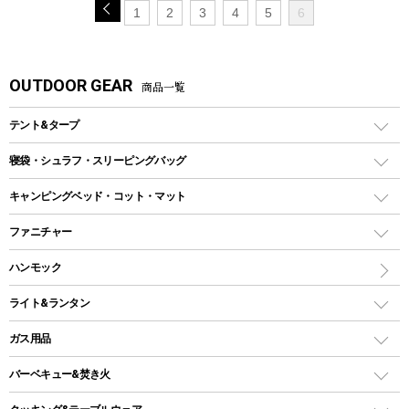
1
2
3
4
5
6
OUTDOOR GEAR
商品一覧
テント&タープ
テント
寝袋・シュラフ・スリーピングバッグ
ドームテント
レクタングラー型（封筒型）シュラフ
キャンピングベッド・コット・マット
ツールームテント
マミー型（人形型）シュラフ
キャンピングベッド・コット
ファニチャー
ワンポールテント
インナーシュラフ
マット
アウトドアテーブル
ハンモック
シェルターテント
インフレータブルマット
ワンタッチテント
アウトドアチェア
ライト&ランタン
ピロー
ソロテント
レジャーシート
LEDランタン
ガス用品
ロッジ型・オリジナルテント
ファニチャーアクセサリー
ガスランタン
ガスバーナー
タープ
バーベキュー&焚き火
オイルランタン
ガスコンロ
ヘキサタープ
バーベキューコンロ、グリル