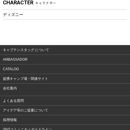
CHARACTER
キャラクター
ウェア、タオル
フィットネス
ディズニー
ウェア
アクセサリー
キャプテンスタッグ について
AMBASSADOR
CATALOG
提携キャンプ場・関連サイト
会社案内
よくある質問
アイデア等のご提案について
採用情報
SNSコミュニティガイドライン