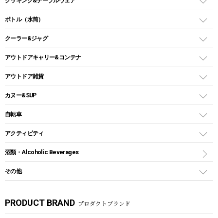
クッキング&テーブルウェア
ランタンスタンド
スクエアタープ（レクタタープ）
ガス缶
スタンダードタイプグリル
ダッチオーブン
ボトル（水筒）
LEDライト
メッシュタープ
ガスランタン
焚き火台タイプ（ロースタイル）グリル
スキレット
ステンレスボトル
クーラー&ジャグ
自立式タープ
ヘッドライト
ガストーチ、ライター
卓上タイプグリル
ホットサンドメーカー
シェルター（スクリーンタープ）
スクリュータイプ
キャンドル
クーラーボックス
アウトドアキャリー&コンテナ
パーティータイプグリル
クッカー、コッヘル
パラソル
コップ付きタイプ
多用途タイプグリル
クーラーバッグ
アウトドアキャリー
アウトドア雑貨
クッカーセット
テントアクセサリー
ワンタッチタイプ
ソロキャンプ用グリル
ウォータージャグ
コンテナ
バックパック&バッグ
カヌー&SUP
プラスチックボトル
シェラカップ
ペグ
鉄板、アミ
ウォーターボトル
デイパック、ウェストバッグ
ディズニーボトル
ポール
クッキングツール
インフレータブル
自転車
焚き火台&ストーブ
保冷剤
リュック、バックパック
グランドシート
トング
カヌー
火起こし
折りたたみ自転車
アクティビティ
トートバッグ、サコッシュ
ガイドロープ
ナイフ
カヤック
火消し
スポーツサイクル
マリン
酒類・Alcoholic Beverages
ショッピングキャリー
ツール
食器類
SUP
バーベキューツール
シティサイクル
スーツケース
ボディボード
その他
カトラリー
パドル
焚き火アクセサリー
子供向け自転車
その他アウトドア雑貨
ラッシュガード
ガーデニング
タンブラー
フローティングベスト
スモーカー、燻製器
自転車部品
ビーチサンダル
カラビナ
PRODUCT BRAND
プロダクトブランド
湯たんぽ
マグカップ、カップ
ヘルメット
燃料・着火剤・炭
テント
自転車用アクセサリー
レイン