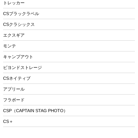
防災用品
ステンレスボトル
エアーポンプ
トレッカー
パラソル
スプレー関係
自転車ウェア
フードボトル
フローティングベスト
アクセサリー
ツール、他
CSブラックラベル
ヘルメット
コーヒー&ミル
CSクラシックス
エアーポンプ
トレー
エクスギア
ビーチテント
ランチョンマット
モンテ
ウィンター
ランチボックス
キャンプアウト
スノーシュー
ピクニックセット
防寒ウェア
ビヨンドストレージ
ツール&アクセサリー
CSネイティブ
トレッキング
アプリール
トレッキングステッキ
フラボード
トレッキングアクセサリー
CSP（CAPTAIN STAG PHOTO）
プレイグッズ
CS＋
ウェルネス
アクセサリー