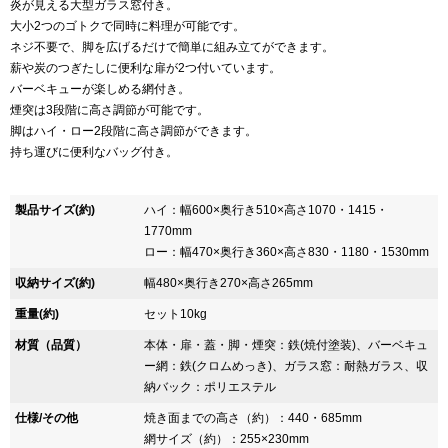
炎が見える大型ガラス窓付き。
大小2つのゴトクで同時に料理が可能です。
ネジ不要で、脚を広げるだけで簡単に組み立てができます。
薪や炭のつぎたしに便利な扉が2つ付いています。
バーベキューが楽しめる網付き。
煙突は3段階に高さ調節が可能です。
脚はハイ・ロー2段階に高さ調節ができます。
持ち運びに便利なバッグ付き。
製品サイズ(約)
ハイ：幅600×奥行き510×高さ1070・1415・
1770mm
ロー：幅470×奥行き360×高さ830・1180・1530mm
収納サイズ(約)
幅480×奥行き270×高さ265mm
重量(約)
セット10kg
材質（品質）
本体・扉・蓋・脚・煙突：鉄(焼付塗装)、バーベキュ
ー網：鉄(クロムめっき)、ガラス窓：耐熱ガラス、収
納バック：ポリエステル
仕様/その他
焼き面までの高さ（約）：440・685mm
網サイズ（約）：255×230mm