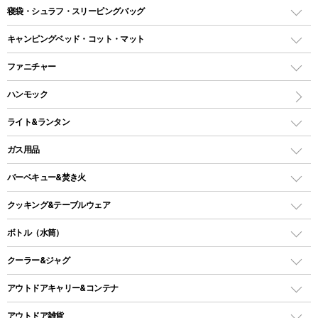
テント
寝袋・シュラフ・スリーピングバッグ
ドームテント
レクタングラー型（封筒型）シュラフ
キャンピングベッド・コット・マット
ツールームテント
マミー型（人形型）シュラフ
キャンピングベッド・コット
ファニチャー
ワンポールテント
インナーシュラフ
マット
アウトドアテーブル
ハンモック
シェルターテント
インフレータブルマット
ワンタッチテント
アウトドアチェア
ライト&ランタン
ピロー
ソロテント
レジャーシート
LEDランタン
ガス用品
ロッジ型・オリジナルテント
ファニチャーアクセサリー
ガスランタン
ガスバーナー
タープ
バーベキュー&焚き火
オイルランタン
ガスコンロ
ヘキサタープ
バーベキューコンロ、グリル
クッキング&テーブルウェア
ランタンスタンド
スクエアタープ（レクタタープ）
ガス缶
スタンダードタイプグリル
ダッチオーブン
ボトル（水筒）
LEDライト
メッシュタープ
ガスランタン
焚き火台タイプ（ロースタイル）グリル
スキレット
ステンレスボトル
クーラー&ジャグ
自立式タープ
ヘッドライト
ガストーチ、ライター
卓上タイプグリル
ホットサンドメーカー
シェルター（スクリーンタープ）
スクリュータイプ
キャンドル
クーラーボックス
アウトドアキャリー&コンテナ
パーティータイプグリル
クッカー、コッヘル
パラソル
コップ付きタイプ
多用途タイプグリル
クーラーバッグ
アウトドアキャリー
アウトドア雑貨