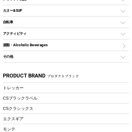
クッカーセット
テントアクセサリー
ワンタッチタイプ
ソロキャンプ用グリル
ウォータージャグ
コンテナ
バックパック&バッグ
カヌー&SUP
プラスチックボトル
シェラカップ
ペグ
鉄板、アミ
ウォーターボトル
デイパック、ウェストバッグ
ディズニーボトル
ポール
クッキングツール
インフレータブル
自転車
焚き火台&ストーブ
保冷剤
リュック、バックパック
グランドシート
トング
カヌー
火起こし
折りたたみ自転車
アクティビティ
トートバッグ、サコッシュ
ガイドロープ
ナイフ
カヤック
火消し
スポーツサイクル
マリン
酒類・Alcoholic Beverages
ショッピングキャリー
ツール
食器類
SUP
バーベキューツール
シティサイクル
スーツケース
ボディボード
その他
カトラリー
パドル
焚き火アクセサリー
子供向け自転車
その他アウトドア雑貨
ラッシュガード
ガーデニング
タンブラー
フローティングベスト
スモーカー、燻製器
自転車部品
ビーチサンダル
カラビナ
PRODUCT BRAND
プロダクトブランド
湯たんぽ
マグカップ、カップ
ヘルメット
燃料・着火剤・炭
テント
自転車用アクセサリー
レイン
防災用品
ステンレスボトル
エアーポンプ
トレッカー
パラソル
スプレー関係
自転車ウェア
フードボトル
フローティングベスト
アクセサリー
ツール、他
CSブラックラベル
ヘルメット
コーヒー&ミル
CSクラシックス
エアーポンプ
トレー
エクスギア
ビーチテント
ランチョンマット
モンテ
ウィンター