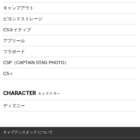
ランチボックス
キャンプアウト
スノーシュー
ピクニックセット
防寒ウェア
ビヨンドストレージ
ツール&アクセサリー
CSネイティブ
トレッキング
アプリール
トレッキングステッキ
フラボード
トレッキングアクセサリー
CSP（CAPTAIN STAG PHOTO）
プレイグッズ
CS＋
ウェルネス
アクセサリー
CHARACTER
キャラクター
ウェア、タオル
フィットネス
ディズニー
ウェア
アクセサリー
キャプテンスタッグ について