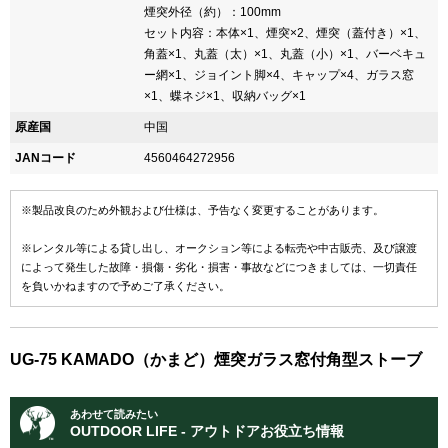
煙突外径（約）：100mm
セット内容：本体×1、煙突×2、煙突（蓋付き）×1、
角蓋×1、丸蓋（太）×1、丸蓋（小）×1、バーベキュ
ー網×1、ジョイント脚×4、キャップ×4、ガラス窓
×1、蝶ネジ×1、収納バッグ×1
原産国
中国
JANコード
4560464272956
※製品改良のため外観および仕様は、予告なく変更することがあります。
※レンタル等による貸し出し、オークション等による転売や中古販売、及び譲渡
によって発生した故障・損傷・劣化・損害・事故などにつきましては、一切責任
を負いかねますので予めご了承ください。
UG-75 KAMADO（かまど）煙突ガラス窓付角型ストーブ
あわせて読みたい
OUTDOOR LIFE - アウトドアお役立ち情報