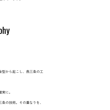
phy
金型から起こし、燕三条の工
確実に。
三条の技術。その重なりを、